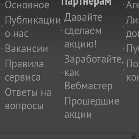
Партнёрам
Основное
Аг
Давайте
Публикации
Ли
сделаем
о нас
до
акцию!
Вакансии
Пу
Заработайте,
Правила
По
как
сервиса
ко
Вебмастер
Ответы на
Прошедшие
вопросы
акции