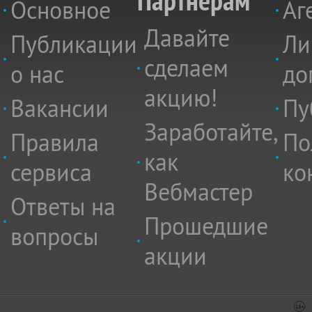
Партнёрам
Основное
Аг
Давайте
Публикации
Ли
сделаем
о нас
до
акцию!
Вакансии
Пу
Заработайте,
Правила
По
как
сервиса
ко
Вебмастер
Ответы на
Прошедшие
вопросы
акции