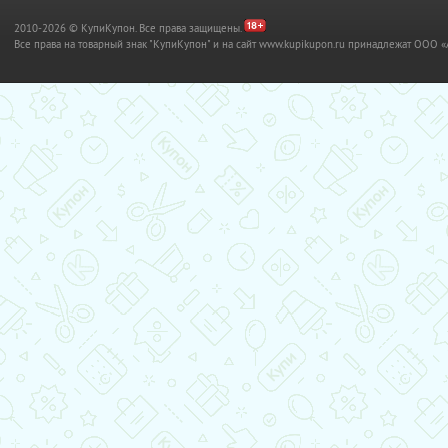
2010-2026 © КупиКупон. Все права защищены.
Все права на товарный знак "КупиКупон" и на сайт www.kupikupon.ru принадлежат OO