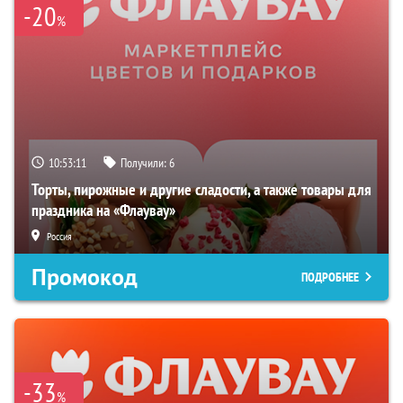
-20
%
10:53:10
Получили:
6
Торты, пирожные и другие сладости, а также товары для
праздника на «Флаувау»
Россия
Промокод
ПОДРОБНЕЕ
-33
%