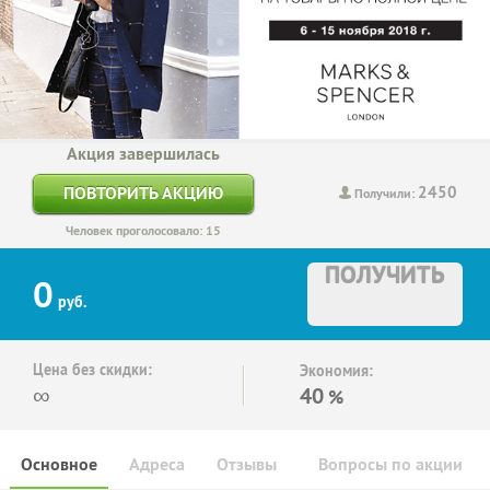
Акция завершилась
2450
ПОВТОРИТЬ АКЦИЮ
Получили:
Человек проголосовало: 15
ПОЛУЧИТЬ
0
руб.
Цена без скидки:
Экономия:
∞
40
%
Основное
Адреса
Отзывы
Вопросы по акции