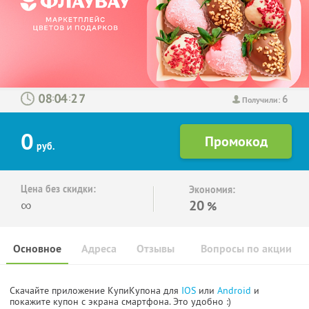
6
:
:
Получили:
0
руб.
Цена без скидки:
Экономия:
∞
20
%
Основное
Адреса
Отзывы
Вопросы по акции
Скачайте приложение КупиКупона для
IOS
или
Android
и
покажите купон с экрана смартфона. Это удобно :)