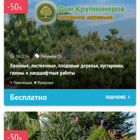
-50
%
14:22:54
Получили:
15
Хвойные, лиственные, плодовые деревья, кустарники,
газоны и ландшафтные работы
Павелецкая
Угрешская
Бесплатно
ПОДРОБНЕЕ
-50
%