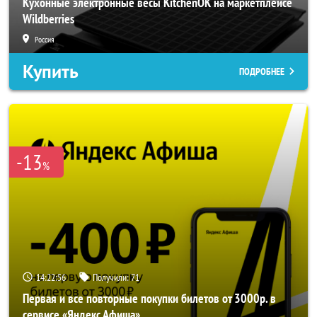
Кухонные электронные весы KitchenOK на маркетплейсе
Wildberries
Россия
Купить
ПОДРОБНЕЕ
-13
%
14:22:54
Получили:
71
Первая и все повторные покупки билетов от 3000р. в
сервисе «Яндекс Афиша»