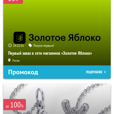
14:22:54
Получи первым!
Первый заказ в сети магазинов «Золотое Яблоко»
Россия
Промокод
ПОДРОБНЕЕ
100
%
до