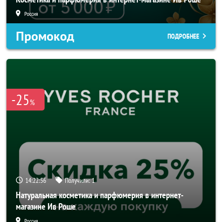
Россия
Промокод
ПОДРОБНЕЕ
-25
%
14:22:54
Получили:
1
Натуральная косметика и парфюмерия в интернет-
магазине Ив Роше
Россия