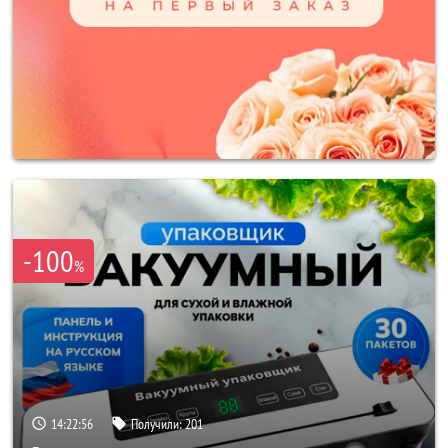
-100
%
14:22:54
Получили:
201