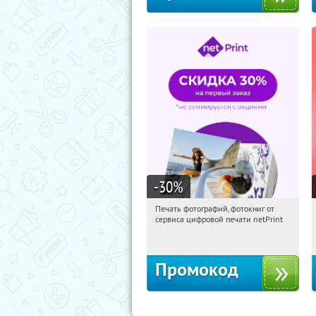
-30
%
Печать фотографий, фотокниг от
22:10:17
Получили:
4
сервиса цифровой печати netPrint
Россия
Промокод