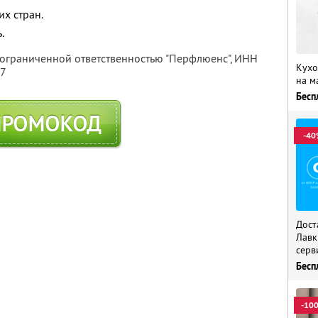
их стран.
.
 ограниченной ответственностью "Перфлюенс",
ИНН
Кухо
57
на м
Бесп
ПРОМОКОД
-40
Дост
Лавк
серв
Бесп
-10