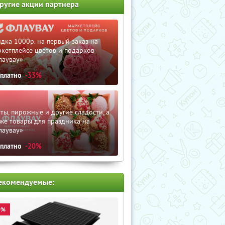
ругие акции партнера
дка 1000р. на первый заказ на
кетплейсе цветов и подарков
лаувау»
сплатно
-33%
ты, пирожные и другие сладости, а
же товары для праздника на
лаувау»
сплатно
-20%
екомендуемые:
0%