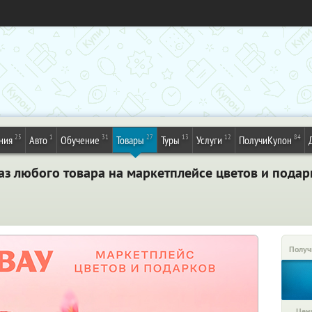
25
1
31
27
13
12
84
ния
Авто
Обучение
Товары
Туры
Услуги
ПолучиКупон
аз любого товара на маркетплейсе цветов и подар
Получ
Цена