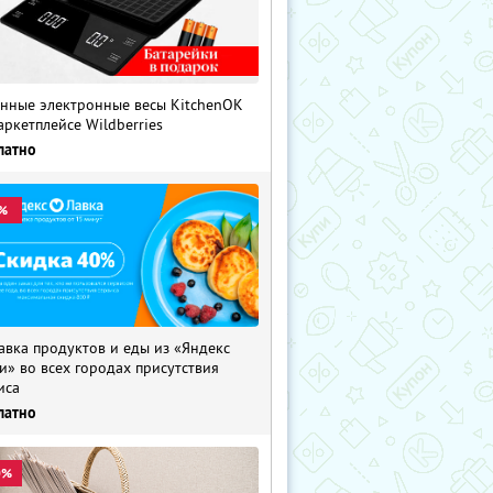
нные электронные весы KitchenOK
аркетплейсе Wildberries
латно
%
авка продуктов и еды из «Яндекс
и» во всех городах присутствия
иса
латно
0%