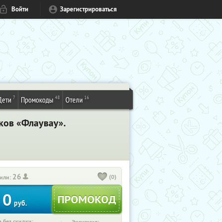
Войти
Зарегистрироваться
7
48
16
Дети
Промокоды
Отели
ков «Флаувау».
26
(0)
или:
0
руб.
 без скидки: