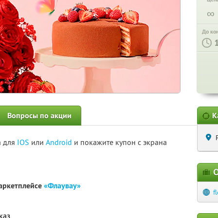
∞
До ко
Вопросы по акции
К
а для
IOS
или
Android
и покажите купон с экрана
О
маркетплейсе
«Флаувау»
f
каз