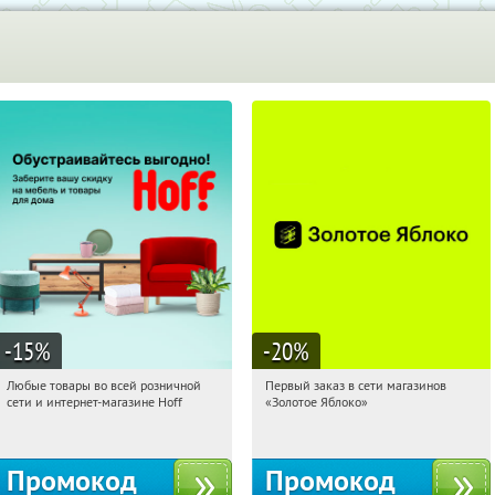
Пол
-15
%
-20
%
Любые товары во всей розничной
Первый заказ в сети магазинов
22:10:17
Получили:
83
22:10:17
Получи первым!
сети и интернет-магазине Hoff
«Золотое Яблоко»
Москва, 1-й Волоколамский проезд,
Россия
10с1
Промокод
Промокод