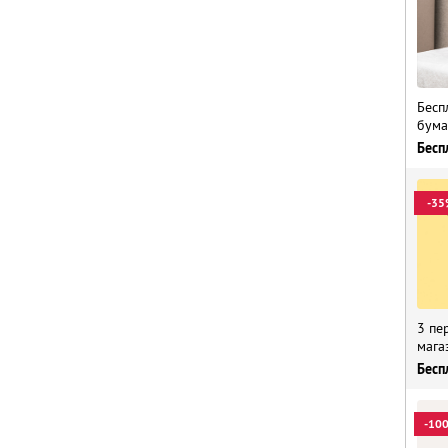
Бесп
бума
Бесп
-35
3 пе
мага
Бесп
-10