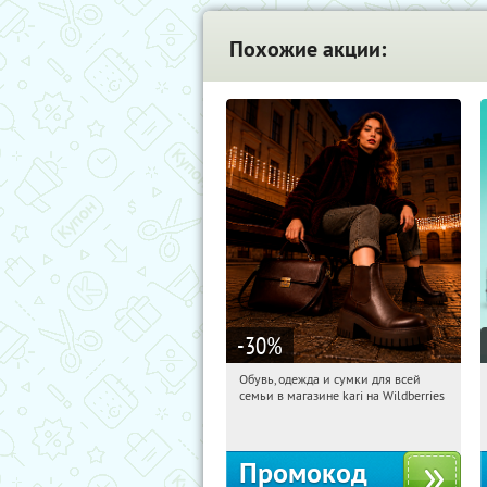
Похожие акции:
-30
%
Обувь, одежда и сумки для всей
22:10:17
Получили:
31
семьи в магазине kari на Wildberries
Россия
Промокод