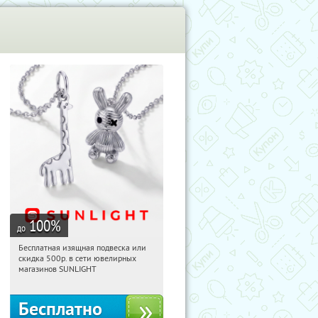
учиКупон
100
%
до
Бесплатная изящная подвеска или
22:10:17
Получили:
74
скидка 500р. в сети ювелирных
Россия
магазинов SUNLIGHT
Бесплатно