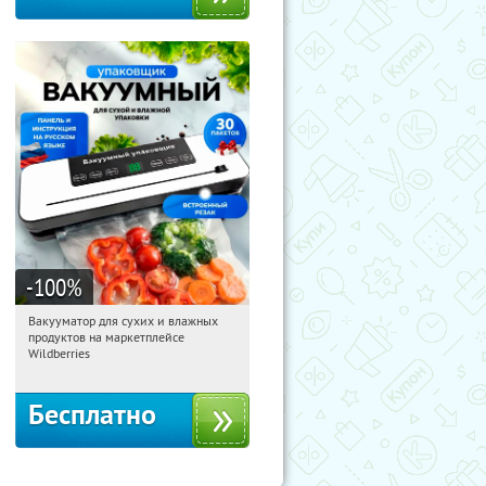
-100
%
Вакууматор для сухих и влажных
22:10:17
Получили:
186
продуктов на маркетплейсе
Россия
Wildberries
Бесплатно