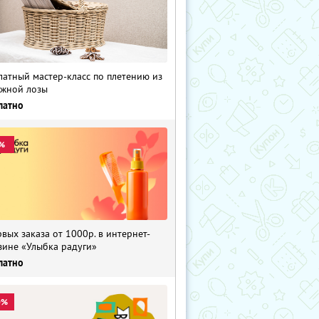
латный мастер-класс по плетению из
жной лозы
латно
%
рвых заказа от 1000р. в интернет-
зине «Улыбка радуги»
латно
0%