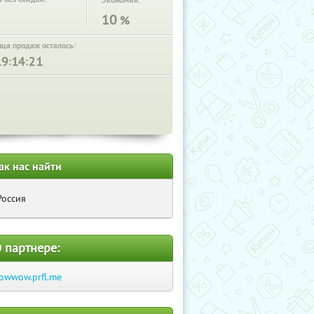
Экономия:
10
%
нца продаж осталось:
:
:
ак нас найти
Россия
 партнере:
lowwow.prfl.me