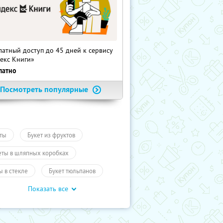
латный доступ до 45 дней к сервису
екс Книги»
латно
Посмотреть популярные
ты
Букет из фруктов
еты в шляпных коробках
ы в стекле
Букет тюльпанов
Показать все
ары
Подарки, сувениры
ары
Подарки
Промокоды