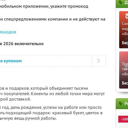
Д
в мобильном приложении, укажите промокод
ми спецпредложениями компании и не действуют на
Ски
мар
мокодов
«Ф
Бе
ря 2026 включительно
ся купоном
Тор
так
«Ф
Бе
тов и подарков, который объединяет тысячи
ч покупателей. Клиенты из любой точки мира могут
трой доставкой.
Р
 год, день рождения, успехи на работе или просто
ть подходящий подарок: красивый букет, цветок в
бычную вещь ручной работы.
-10