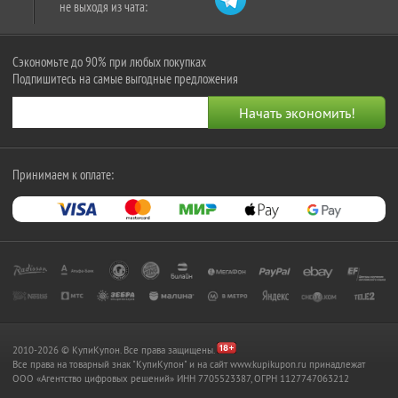
не выходя из чата:
Сэкономьте до 90% при любых покупках
Подпишитесь на самые выгодные предложения
Принимаем к оплате:
2010-2026 © КупиКупон. Все права защищены.
Все права на товарный знак "КупиКупон" и на сайт www.kupikupon.ru принадлежат
OOO «Агентство цифровых решений» ИНН 7705523387, ОГРН 1127747063212