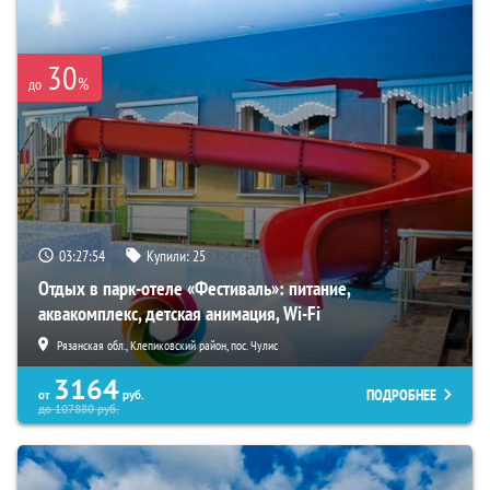
30
%
до
03:27:52
Купили:
25
Отдых в парк-отеле «Фестиваль»: питание,
аквакомплекс, детская анимация, Wi-Fi
Рязанская обл., Клепиковский район, пос. Чулис
3164
ПОДРОБНЕЕ
от
руб.
до
107880
руб.