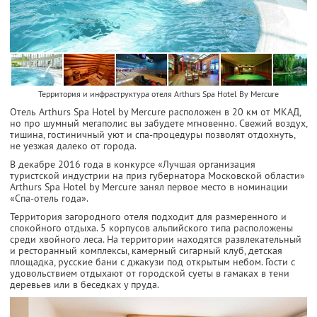
Территория и инфраструктура отеля Arthurs Spa Hotel By Mercure
Отель Arthurs Spa Hotel by Mercure расположен в 20 км от МКАД,
но про шумный мегаполис вы забудете мгновенно. Свежий воздух,
тишина, гостиничный уют и спа-процедуры позволят отдохнуть,
не уезжая далеко от города.
В декабре 2016 года в конкурсе «Лучшая организация
туристской индустрии на приз губернатора Московской области»
Arthurs Spa Hotel by Mercure занял первое место в номинации
«Спа-отель года».
Территория загородного отеля подходит для размеренного и
спокойного отдыха. 5 корпусов альпийского типа расположены
среди хвойного леса. На территории находятся развлекательный
и ресторанный комплексы, камерный сигарный клуб, детская
площадка, русские бани с джакузи под открытым небом. Гости с
удовольствием отдыхают от городской суеты в гамаках в тени
деревьев или в беседках у пруда.