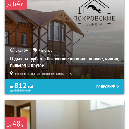
64
%
до
03:27:52
Купили:
8
Отдых на турбазе «Покровские ворота»: питание, мангал,
бильярд и другое
Московская обл., КП Покровские ворота, д. 182
812
ПОДРОБНЕЕ
от
руб.
до
140800
руб.
48
%
до