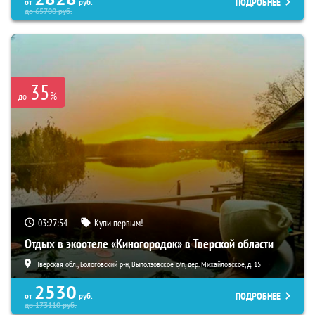
ПОДРОБНЕЕ
от
руб.
до
65700
руб.
35
%
до
03:27:52
Купи первым!
Отдых в экоотеле «Киногородок» в Тверской области
Тверская обл., Бологовский р-н, Выползовское с/п, дер. Михайловское, д. 15
2530
ПОДРОБНЕЕ
от
руб.
до
173110
руб.