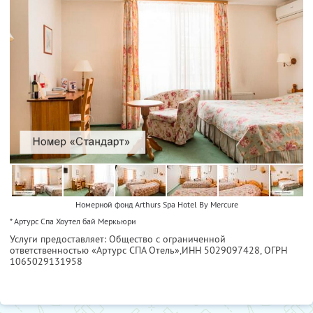
Номерной фонд Arthurs Spa Hotel By Mercure
* Артурс Спа Хоутел бай Меркьюри
Услуги предоставляет: Общество с ограниченной
ответственностью «Артурс СПА Отель»,
ИНН 5029097428
, ОГРН
1065029131958