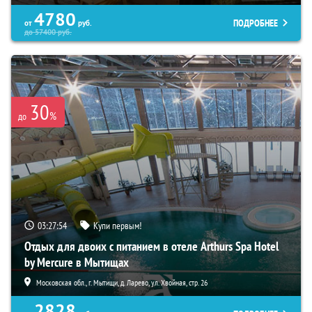
4780
ПОДРОБНЕЕ
от
руб.
до
57400
руб.
30
%
до
03:27:52
Купи первым!
Отдых для двоих с питанием в отеле Arthurs Spa Hotel
by Mercure в Мытищах
Московская обл., г. Мытищи, д. Ларево, ул. Хвойная, стр. 26
2828