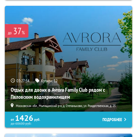
37
%
до
03:27:52
Купили:
12
Отдых для двоих в Avrora Family Club рядом с
Пяловским водохранилищем
Московская обл., Мытищинский р-н, д. Степаньково, ул. Рождественская, д. 25
1426
ПОДРОБНЕЕ
от
руб.
до
60600
руб.