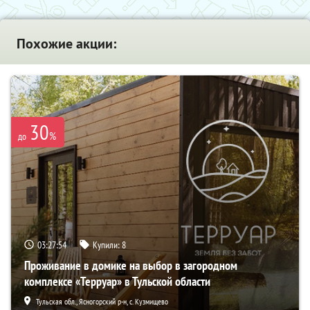
Похожие акции:
30
%
до
03:27:52
Купили:
8
Проживание в домике на выбор в загородном
комплексе «Терруар» в Тульской области
Тульская обл., Ясногорский р-н, с. Кузмищево