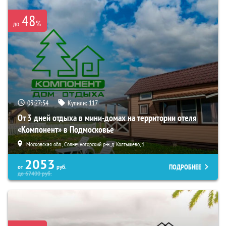
48
%
до
03:27:52
Купили:
117
От 3 дней отдыха в мини-домах на территории отеля
«Компонент» в Подмосковье
Московская обл., Солнечногорский р-н, д. Колтышево, 1
2053
ПОДРОБНЕЕ
от
руб.
до
67400
руб.