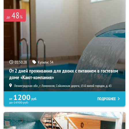
48
%
до
01:50:27
Купили:
34
От 2 дней проживания для двоих с питанием в гостевом
доме «Кают-компания»
Ленинградская обл., г. Ломоносов, Сойкинская дорога, 15-й жилой городок, д. 43
1200
ПОДРОБНЕЕ
от
руб.
до
14900
руб.