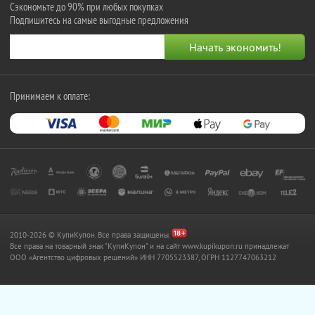
Сэкономьте до 90% при любых покупках
Подпишитесь на самые выгодные предложения
Принимаем к оплате:
2010-2026 © КупиКупон. Все права защищены.
Все права на товарный знак "КупиКупон" и на сайт www.kupikupon.ru принадлежат
OOO «Агентство цифровых решений» ИНН 7705523387, ОГРН 1127747063212