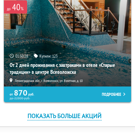
40
%
до
01:50:27
Купили:
123
От 2 дней проживания с завтраками в отеле «Старые
традиции» в центре Всеволожска
Ленинградская обл., г. Всеволожск, ул. Взлетная, д. 10
870
ПОДРОБНЕЕ
от
руб.
до
22800
руб.
ПОКАЗАТЬ БОЛЬШЕ АКЦИЙ