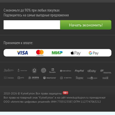
Сэкономьте до 90% при любых покупках
Подпишитесь на самые выгодные предложения
Принимаем к оплате:
2010-2026 © КупиКупон. Все права защищены.
Все права на товарный знак "КупиКупон" и на сайт www.kupikupon.ru принадлежат
OOO «Агентство цифровых решений» ИНН 7705523387, ОГРН 1127747063212