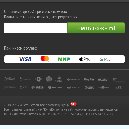
Сэкономьте до 90% при любых покупках
Подпишитесь на самые выгодные предложения
Принимаем к оплате:
2010-2026 © КупиКупон. Все права защищены.
Все права на товарный знак "КупиКупон" и на сайт www.kupikupon.ru принадлежат
OOO «Агентство цифровых решений» ИНН 7705523387, ОГРН 1127747063212