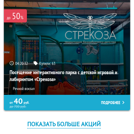
50
%
до
04:20:32
Купили:
63
Посещение интерактивного парка с детской игровой и
лабиринтом «Стрекоза»
Речной вокзал
40
ПОДРОБНЕЕ
от
руб.
до
700
руб.
ПОКАЗАТЬ БОЛЬШЕ АКЦИЙ