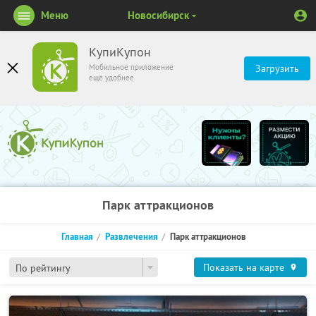
Меню
Новосибирск
КупиКупон
Мобильное приложение
Загрузить
ещё удобнее
Парк аттракционов
Главная
Развлечения
Парк аттракционов
Показать на карте
По рейтингу