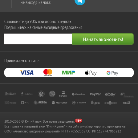
не выходя из чата:
Сэкономьте до 90% при любых покупках
Подпишитесь на самые выгодные предложения
Принимаем к оплате:
2010-2026 © КупиКупон. Все права защищены.
Все права на товарный знак "КупиКупон" и на сайт www.kupikupon.ru принадлежат
OOO «Агентство цифровых решений» ИНН 7705523387, ОГРН 1127747063212