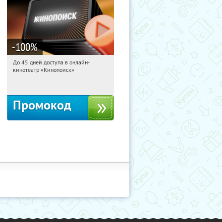
-100
%
До 45 дней доступа в онлайн-
01:18:09
Получили:
113
кинотеатр «Кинопоиск»
Россия
Промокод