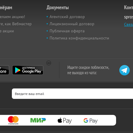
тнёрам
Документы
Кон
елаем акцию!
Агентский договор
spro
е, как Вебмастер
Лицензионный договор
Связ
е акции
Публичная оферта
Политика конфиденциальности
Ищите скидки поблизости,
не выходя из чата: