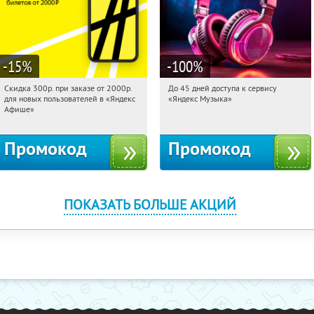
-15
%
-100
%
Скидка 300р. при заказе от 2000р.
До 45 дней доступа к сервису
01:18:09
Получили:
65
01:18:09
Получили:
48
для новых пользователей в «Яндекс
«Яндекс Музыка»
Россия
Россия
Афише»
Промокод
Промокод
ПОКАЗАТЬ БОЛЬШЕ АКЦИЙ