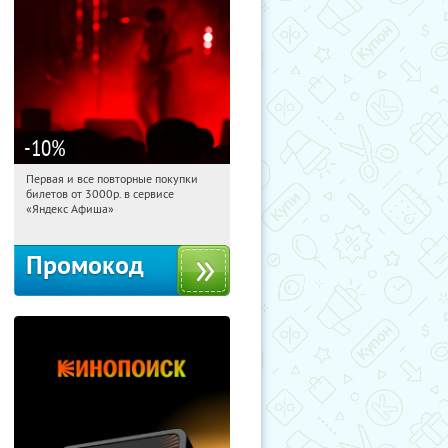
-10
%
Первая и все повторные покупки
01:18:09
Получили:
155
билетов от 3000р. в сервисе
Россия
«Яндекс Афиша»
Промокод