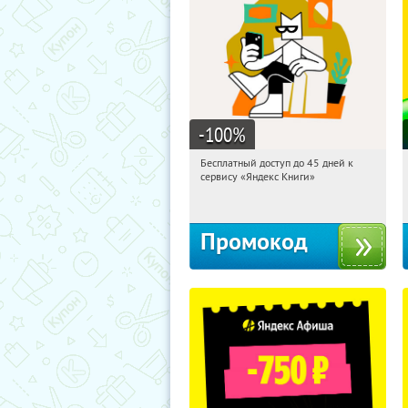
-100
%
Бесплатный доступ до 45 дней к
01:18:09
Получи первым!
сервису «Яндекс Книги»
Россия
Промокод