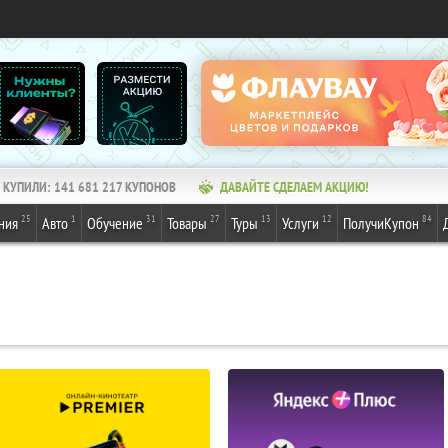
КУПИЛИ:
141 681 217
КУПОНОВ
ДАВАЙТЕ СДЕЛАЕМ АКЦИЮ!
25
1
31
27
13
12
84
ния
Авто
Обучение
Товары
Туры
Услуги
ПолучиКупон