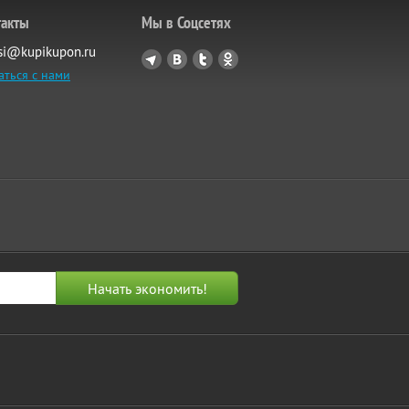
такты
Мы в Соцсетях
si@kupikupon.ru
аться с нами