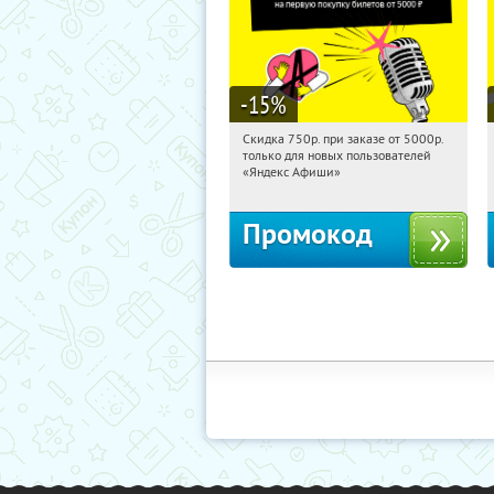
-15
%
Скидка 750р. при заказе от 5000р.
01:18:09
Получили:
114
только для новых пользователей
Россия
«Яндекс Афиши»
Промокод