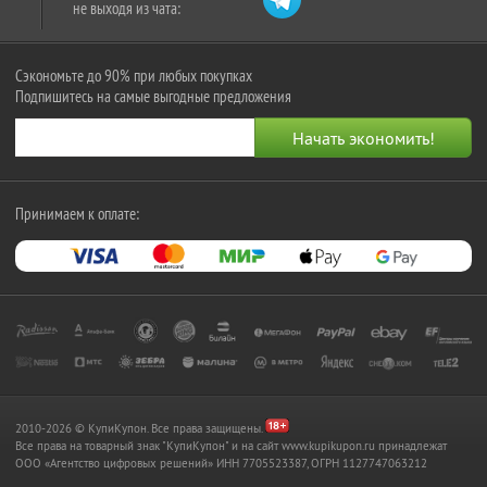
не выходя из чата:
Сэкономьте до 90% при любых покупках
Подпишитесь на самые выгодные предложения
Принимаем к оплате:
2010-2026 © КупиКупон. Все права защищены.
Все права на товарный знак "КупиКупон" и на сайт www.kupikupon.ru принадлежат
OOO «Агентство цифровых решений» ИНН 7705523387, ОГРН 1127747063212