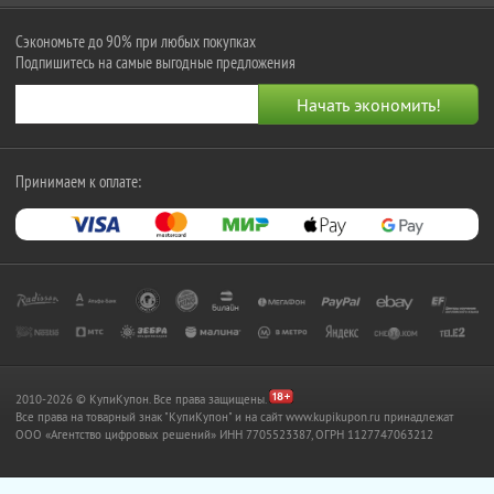
Сэкономьте до 90% при любых покупках
Подпишитесь на самые выгодные предложения
Принимаем к оплате:
2010-2026 © КупиКупон. Все права защищены.
Все права на товарный знак "КупиКупон" и на сайт www.kupikupon.ru принадлежат
OOO «Агентство цифровых решений» ИНН 7705523387, ОГРН 1127747063212