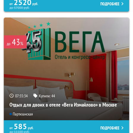
2520
ПОДРОБНЕЕ
от
руб.
до
57000
руб.
43
%
до
07:55:32
Купили:
44
Отдых для двоих в отеле «Вега Измайлово» в Москве
Партизанская
585
ПОДРОБНЕЕ
от
руб.
до
11100
руб.