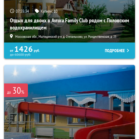
07:55:32
Купили:
10
Отдых для двоих в Avrora Family Club рядом с Пяловским
водохранилищем
Московская обл., Мытищинский р-н, д. Степаньково, ул. Рождественская, д. 25
1426
ПОДРОБНЕЕ
от
руб.
до
60600
руб.
30
%
до