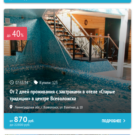
40
%
до
07:55:32
Купили:
123
От 2 дней проживания с завтраками в отеле «Старые
традиции» в центре Всеволожска
Ленинградская обл., г. Всеволожск, ул. Взлетная, д. 10
870
ПОДРОБНЕЕ
от
руб.
до
22800
руб.