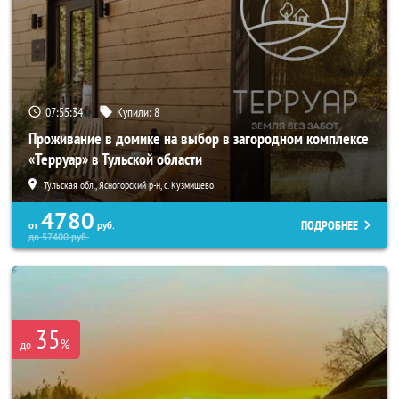
07:55:32
Купили:
8
Проживание в домике на выбор в загородном комплексе
«Терруар» в Тульской области
Тульская обл., Ясногорский р-н, с. Кузмищево
4780
ПОДРОБНЕЕ
от
руб.
до
57400
руб.
35
%
до