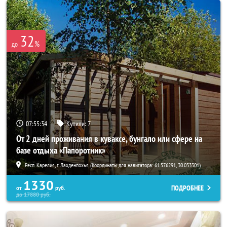
32
%
до
07:55:32
Купили:
7
От 2 дней проживания в куваксе, бунгало или сфере на
базе отдыха «Папоротник»
Респ. Карелия, г. Лахденпохья (Координаты для навигатора: 61.576291, 30.033301)
1330
ПОДРОБНЕЕ
от
руб.
до
17880
руб.