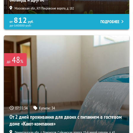
Московская обл., КП Покровские ворота, д. 182
812
ПОДРОБНЕЕ
от
руб.
до
140800
руб.
48
%
до
07:55:32
Купили:
34
От 2 дней проживания для двоих с питанием в гостевом
доме «Кают-компания»
Ленинградская обл., г. Ломоносов, Сойкинская дорога, 15-й жилой городок, д. 43