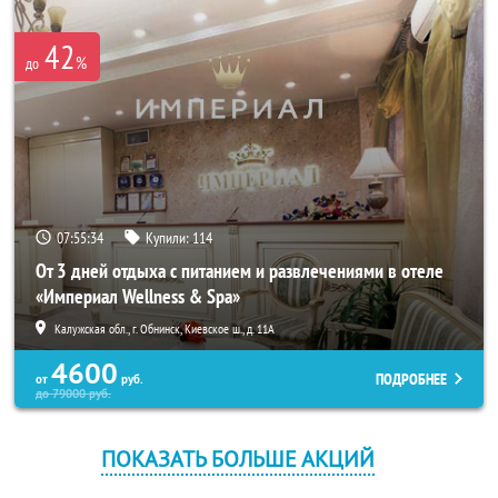
42
%
до
07:55:32
Купили:
114
От 3 дней отдыха с питанием и развлечениями в отеле
«Империал Wellness & Spa»
Калужская обл., г. Обнинск, Киевское ш., д. 11А
4600
ПОДРОБНЕЕ
от
руб.
до
79000
руб.
ПОКАЗАТЬ БОЛЬШЕ АКЦИЙ