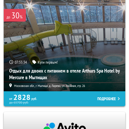
30
%
до
07:55:32
Купи первым!
Отдых для двоих с питанием в отеле Arthurs Spa Hotel by
Mercure в Мытищах
Московская обл., г. Мытищи, д. Ларево, ул. Хвойная, стр. 26
2828
ПОДРОБНЕЕ
от
руб.
до
65700
руб.