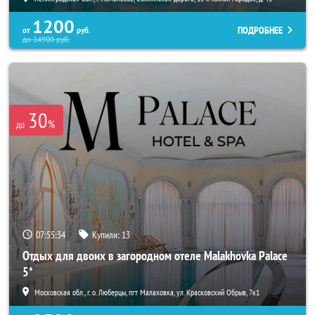
1200
ПОДРОБНЕЕ
от
руб.
до
14900
руб.
30
%
до
07:55:32
Купили:
13
Отдых для двоих в загородном отеле Malakhovka Palace
5*
Московская обл., г. о. Люберцы, пгт Малаховка, ул. Красковский Обрыв, 7к1