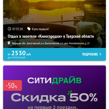
07:55:32
Купи первым!
Отдых в экоотеле «Киногородок» в Тверской области
Тверская обл., Бологовский р-н, Выползовское с/п, дер. Михайловское, д. 15
2530
ПОДРОБНЕЕ
от
руб.
до
173110
руб.
-50
%