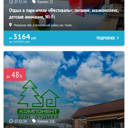
07:55:32
Купили:
22
Отдых в парк-отеле «Фестиваль»: питание, аквакомплекс,
детская анимация, Wi-Fi
Рязанская обл., Клепиковский район, пос. Чулис
3164
ПОДРОБНЕЕ
от
руб.
до
107880
руб.
48
%
до
07:55:32
Купили:
116