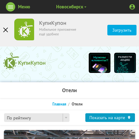
Меню
Новосибирск
КупиКупон
Мобильное приложение
Загрузить
ещё удобнее
Отели
Главная
Отели
Показать на карте
По рейтингу