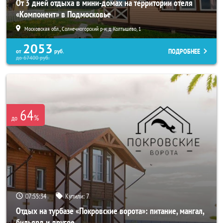
От 3 дней отдыха в мини-домах на территории отеля
«Компонент» в Подмосковье
Московская обл., Солнечногорский р-н, д. Колтышево, 1
2053
ПОДРОБНЕЕ
от
руб.
до
67400
руб.
64
%
до
07:55:32
Купили:
7
Отдых на турбазе «Покровские ворота»: питание, мангал,
бильярд и другое