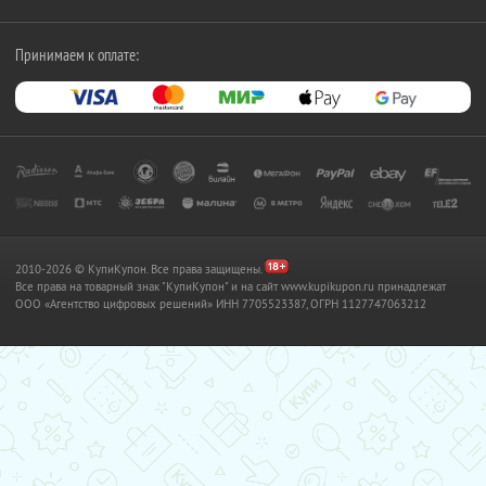
Принимаем к оплате:
2010-2026 © КупиКупон. Все права защищены.
Все права на товарный знак "КупиКупон" и на сайт www.kupikupon.ru принадлежат
OOO «Агентство цифровых решений» ИНН 7705523387, ОГРН 1127747063212