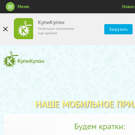
Меню
Новос
КупиКупон
Мобильное приложение
Загрузить
ещё удобнее
НАШЕ МОБИЛЬНОЕ ПР
Будем кратки: