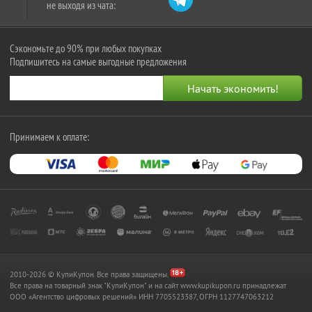
не выходя из чата:
Сэкономьте до 90% при любых покупках
Подпишитесь на самые выгодные предложения
Принимаем к оплате:
2010-2026 © КупиКупон. Все права защищены.
Все права на товарный знак "КупиКупон" и на сайт www.kupikupon.ru принадлежат
OOO «Агентство цифровых решений» ИНН 7705523387, ОГРН 1127747063212