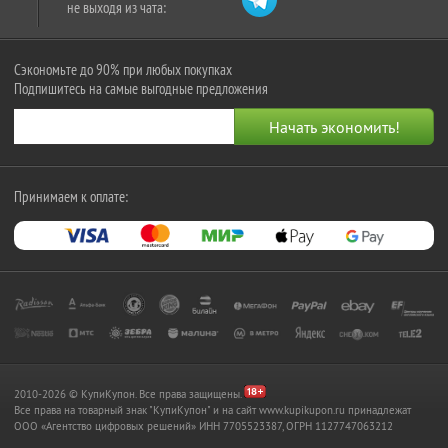
не выходя из чата:
Сэкономьте до 90% при любых покупках
Подпишитесь на самые выгодные предложения
Принимаем к оплате:
2010-2026 © КупиКупон. Все права защищены.
Все права на товарный знак "КупиКупон" и на сайт www.kupikupon.ru принадлежат
OOO «Агентство цифровых решений» ИНН 7705523387, ОГРН 1127747063212