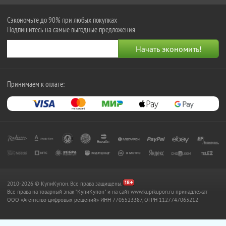
Сэкономьте до 90% при любых покупках
Подпишитесь на самые выгодные предложения
Принимаем к оплате:
2010-2026 © КупиКупон. Все права защищены.
Все права на товарный знак "КупиКупон" и на сайт www.kupikupon.ru принадлежат
OOO «Агентство цифровых решений» ИНН 7705523387, ОГРН 1127747063212