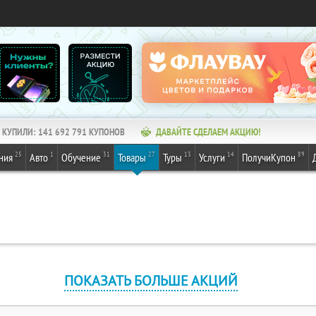
КУПИЛИ:
141 692 791
КУПОНОВ
ДАВАЙТЕ СДЕЛАЕМ АКЦИЮ!
25
1
31
27
13
14
89
ния
Авто
Обучение
Товары
Туры
Услуги
ПолучиКупон
ПОКАЗАТЬ БОЛЬШЕ АКЦИЙ