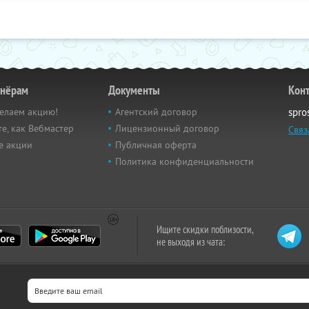
тнёрам
Документы
Кон
елаем акцию!
Агентский договор
spro
е, как Вебмастер
Лицензионный договор
Связ
е акции
Публичная оферта
Политика конфиденциальности
Ищите скидки поблизости,
не выходя из чата: