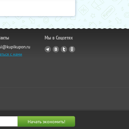
такты
Мы в Соцсетях
si@kupikupon.ru
аться с нами