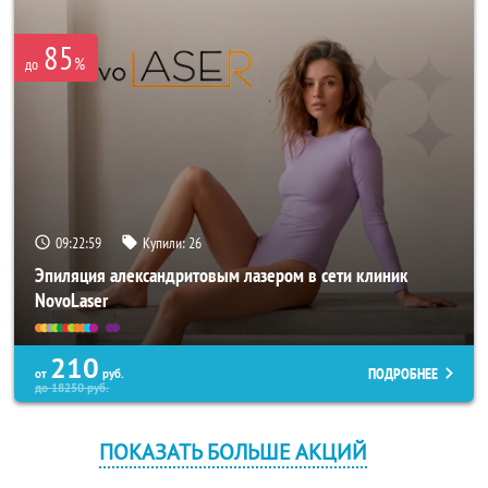
85
%
до
09:22:59
Купили:
26
Эпиляция александритовым лазером в сети клиник
NovoLaser
210
ПОДРОБНЕЕ
от
руб.
до
18250
руб.
ПОКАЗАТЬ БОЛЬШЕ АКЦИЙ