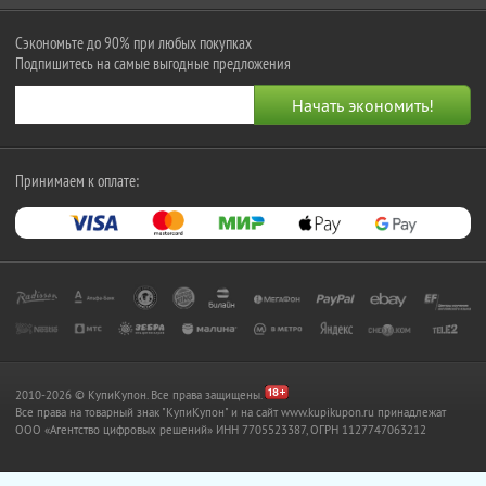
Сэкономьте до 90% при любых покупках
Подпишитесь на самые выгодные предложения
Принимаем к оплате:
2010-2026 © КупиКупон. Все права защищены.
Все права на товарный знак "КупиКупон" и на сайт www.kupikupon.ru принадлежат
OOO «Агентство цифровых решений» ИНН 7705523387, ОГРН 1127747063212