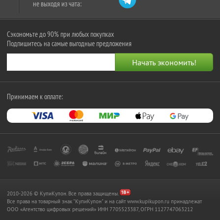
не выходя из чата:
Сэкономьте до 90% при любых покупках
Подпишитесь на самые выгодные предложения
Принимаем к оплате:
2010-2026 © КупиКупон. Все права защищены.
Все права на товарный знак "КупиКупон" и на сайт www.kupikupon.ru принадлежат
OOO «Агентство цифровых решений» ИНН 7705523387, ОГРН 1127747063212