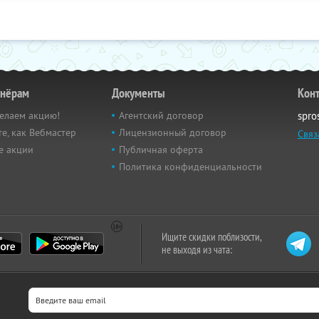
тнёрам
Документы
Кон
елаем акцию!
Агентский договор
spro
е, как Вебмастер
Лицензионный договор
Связ
е акции
Публичная оферта
Политика конфиденциальности
Ищите скидки поблизости,
не выходя из чата: