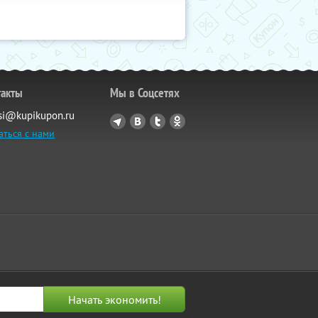
такты
Мы в Соцсетях
si@kupikupon.ru
аться с нами