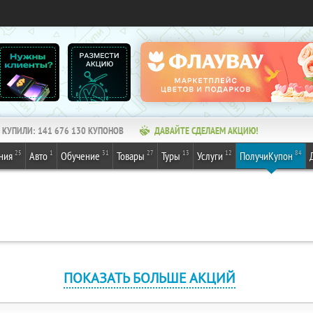
КУПИЛИ:
141 676 130
КУПОНОВ
ДАВАЙТЕ СДЕЛАЕМ АКЦИЮ!
25
1
31
27
13
12
84
ния
Авто
Обучение
Товары
Туры
Услуги
ПолучиКупон
ПОКАЗАТЬ БОЛЬШЕ АКЦИЙ