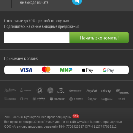
не выходя из чата:
Сэкономьте до 90% при любых покупках
Подпишитесь на самые выгодные предложения
Принимаем к оплате:
2010-2026 © КупиКупон. Все права защищены.
Все права на товарный знак "КупиКупон" и на сайт www.kupikupon.ru принадлежат
OOO «Агентство цифровых решений» ИНН 7705523387, ОГРН 1127747063212