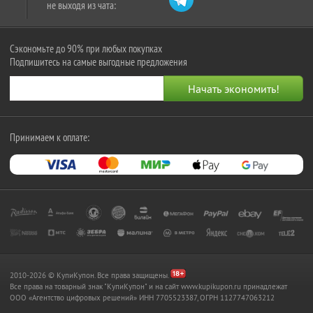
не выходя из чата:
Сэкономьте до 90% при любых покупках
Подпишитесь на самые выгодные предложения
Принимаем к оплате:
2010-2026 © КупиКупон. Все права защищены.
Все права на товарный знак "КупиКупон" и на сайт www.kupikupon.ru принадлежат
OOO «Агентство цифровых решений» ИНН 7705523387, ОГРН 1127747063212