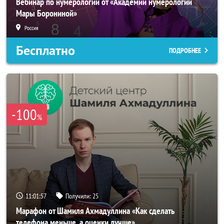
Вебинар по нумерологии от «Академии нумерологии
Мары Борониной»
Россия
Бесплатно
ПОДРОБНЕЕ
-100
%
11:01:54
Получили:
25
Марафон от Шамиля Ахмадуллина «Как сделать
телефона меньше, а оценки лучше»