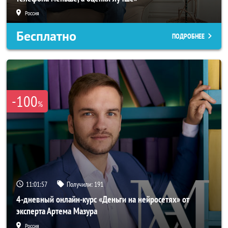
Россия
Бесплатно
ПОДРОБНЕЕ
-100
%
11:01:54
Получили:
191
4-дневный онлайн-курс «Деньги на нейросетях» от
эксперта Артема Мазура
Россия