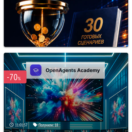
-70
%
11:01:54
Получили:
18