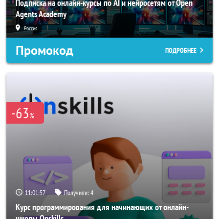
Подписка на онлайн-курсы по AI и нейросетям от Open
Agents Academy
Россия
Промокод
ПОДРОБНЕЕ
-63
%
11:01:54
Получили:
4
Курс программирования для начинающих от онлайн-
школы Onskills