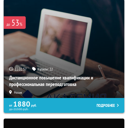
53
%
до
11:01:54
Купили:
22
Дистанционное повышение квалификации и
профессиональная переподготовка
Россия
1880
ПОДРОБНЕЕ
от
руб.
до
21500
руб.