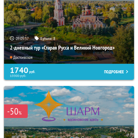
09:05:55
Купили:
8
2-дневный тур «Старая Русса и Великий Новгород»
Достоевская
1740
ПОДРОБНЕЕ
руб.
13900
руб.
-50
%