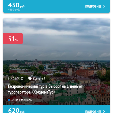
450
ПОДРОБНЕЕ
руб.
4550
руб.
-51
%
09:05:55
Купили:
5
Гастрономический тур в Выборг на 1 день от
туроператора «ХохломаТур»
Сенная площадь
620
ПОДРОБНЕЕ
руб.