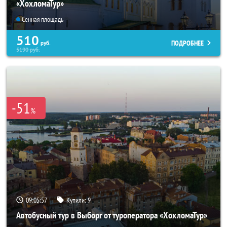
«ХохломаТур»
Сенная площадь
510
ПОДРОБНЕЕ
руб.
5190
руб.
-51
%
09:05:55
Купили:
9
Автобусный тур в Выборг от туроператора «ХохломаТур»