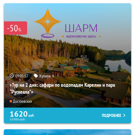
-50
%
09:05:55
Купили:
6
«Тур на 2 дня: сафари по водопадам Карелии и парк
“Рускеала"»
Достоевская
1620
ПОДРОБНЕЕ
руб.
12900
руб.