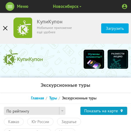
Меню
Новосибирск
КупиКупон
Мобильное приложение
Загрузить
ещё удобнее
Экскурсионные туры
Главная
Туры
Экскурсионные туры
Показать на карте
По рейтингу
Кавказ
Юг России
Зауралье