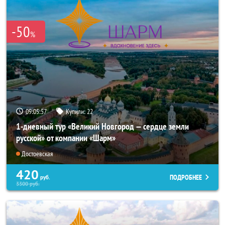
-50
%
09:05:55
Купили:
22
1-дневный тур «Великий Новгород — сердце земли
русской» от компании «Шарм»
Достоевская
420
ПОДРОБНЕЕ
руб.
3300
руб.