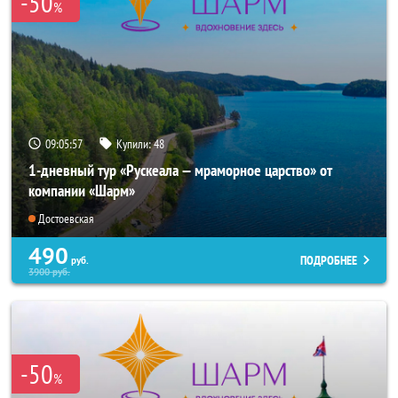
-50
%
09:05:55
Купили:
48
1-дневный тур «Рускеала — мраморное царство» от
компании «Шарм»
Достоевская
490
ПОДРОБНЕЕ
руб.
3900
руб.
-50
%