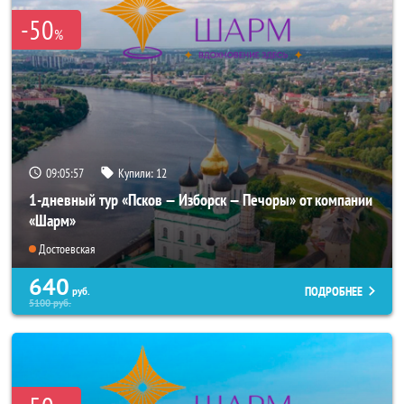
-50
%
09:05:55
Купили:
12
1-дневный тур «Псков — Изборск — Печоры» от компании
«Шарм»
Достоевская
640
ПОДРОБНЕЕ
руб.
5100
руб.