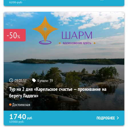
6290
руб.
-50
%
09:05:55
Купили:
39
Тур на 2 дня «Карельское счастье — проживание на
берегу Ладоги»
Достоевская
1740
ПОДРОБНЕЕ
руб.
13900
руб.