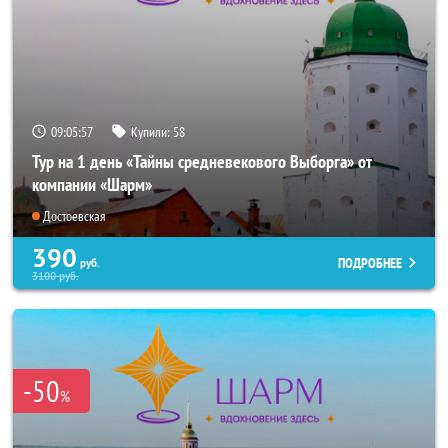
09:05:55
Купили:
58
Тур на 1 день «Тайны средневекового Выборга» от
компании «Шарм»
Достоевская
390
ПОДРОБНЕЕ
руб.
3100
руб.
-50
%