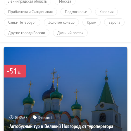
Ленинградская область
Москва
Прибалтика и Скандинавия
Подмосковье
Карелия
Санкт-Петербург
Золотое кольцо
Крым
Европа
Другие города России
Дальний восток
-51
%
09:05:55
Купили:
2
Автобусный тур в Великий Новгород от туроператора