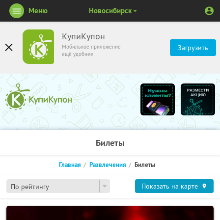
Меню
Новосибирск
КупиКупон
Мобильное приложение
Загрузить
ещё удобнее
Билеты
Главная
Развлечения
Билеты
Показать на карте
По рейтингу