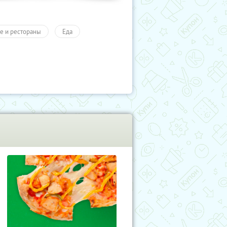
е и рестораны
Еда