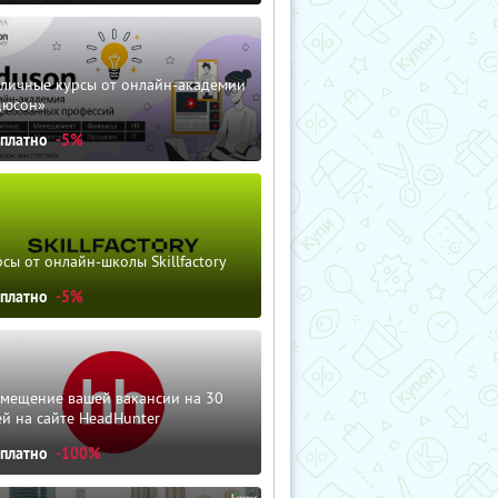
зличные курсы от онлайн-академии
дюсон»
сплатно
-5%
сы от онлайн-школы Skillfactory
сплатно
-5%
змещение вашей вакансии на 30
й на сайте HeadHunter
сплатно
-100%