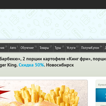
25
1
31
27
13
12
84
ния
Авто
Обучение
Товары
Туры
Услуги
ПолучиКупон
Барбекю»,​ ​2​ ​порции​ ​картофеля​ ​«Кинг​ ​фри»,​ ​порция​ 
r​ ​King.​ ​
Скидка​ ​50%
. Новосибирск
Купил
Цена