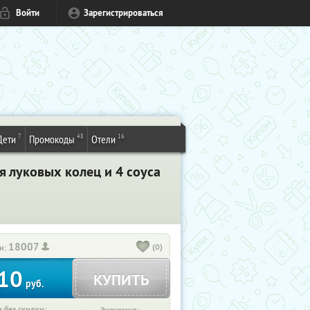
Войти
Зарегистрироваться
7
48
16
Дети
Промокоды
Отели
​луковых колец​ ​и​ ​4​ ​соуса​ ​
18007
(0)
и:
10
КУПИТЬ
руб.
 без скидки: