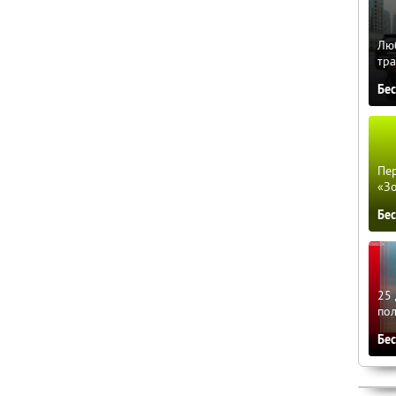
Люб
тра
Бе
Пер
«З
Бе
25 
по
Бе