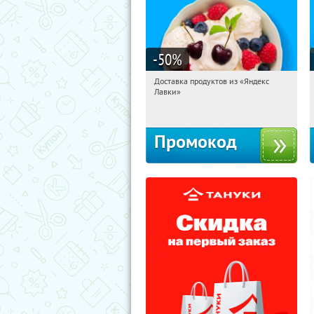
-50
%
Доставка продуктов из «Яндекс
16:21:02
Получили:
5
Лавки»
Россия
Промокод