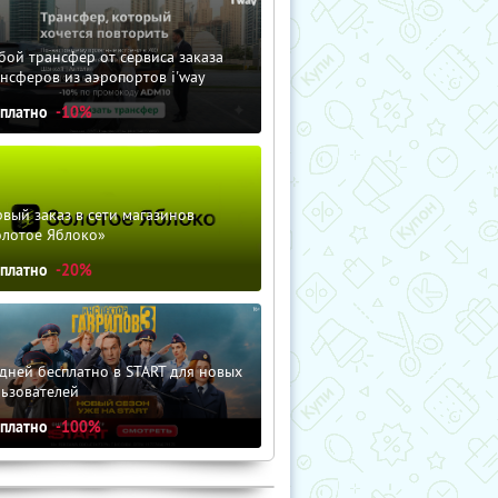
ой трансфер от сервиса заказа
нсферов из аэропортов i'way
сплатно
-10%
вый заказ в сети магазинов
олотое Яблоко»
сплатно
-20%
дней бесплатно в START для новых
льзователей
сплатно
-100%