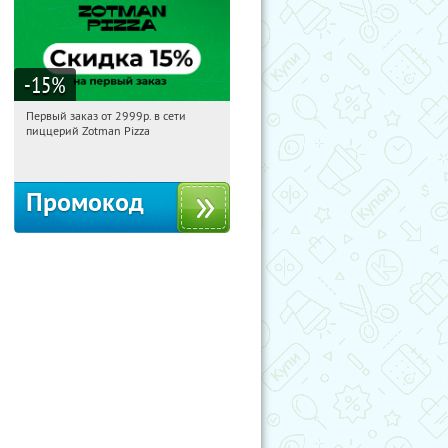
-15
%
Первый заказ от 2999р. в сети
16:21:02
Получили:
43
пиццерий Zotman Pizza
Россия
Промокод