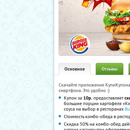
Основное
Отзывы
Скачайте приложение КупиКупон
смартфона. Это удобно :)
Купон за
10р.
предоставляет
ск
большие порции картофеля «Ки
соуса на выбор в ресторанах
Bu
Стоимость комбо-обеда в рестора
Скидка 50% на комбо-обед дей
купона кассиру при оформлении