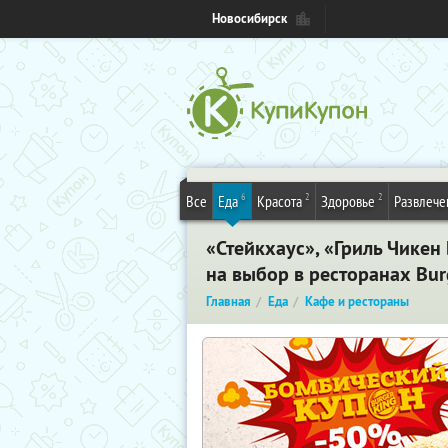
Новосибирск
6
2
2
Все
Еда
Красота
Здоровье
Развлече
«Стейкхаус»,​ ​«Гриль​ ​Чикен​ ​
на​ ​выбор​ ​в​ ​ресторанах​ ​Burge
Главная
Еда
Кафе и рестораны