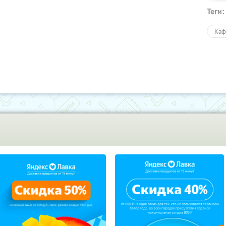
Теги:
Каф