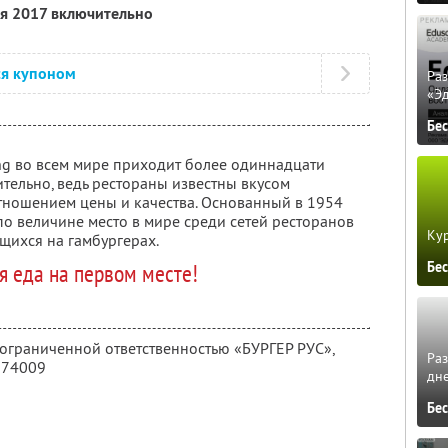
ля 2017 включительно
ся купоном
Ра
«Э
Бе
ng во всем мире приходит более одиннадцати
тельно, ведь рестораны известны вкусом
ношением цены и качества. Основанный в 1954
 по величине место в мире среди сетей ресторанов
Кур
щихся на гамбургерах.
Бе
я еда на первом месте!
 ограниченной ответственностью «БУРГЕР РУС»,
Ра
274009
дне
Бе