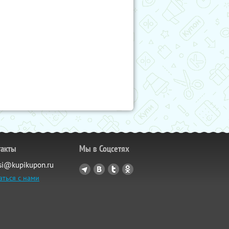
такты
Мы в Соцсетях
si@kupikupon.ru
аться с нами