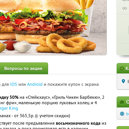
∞
Вопросы по акции
К
а для
IOS
или
Android
и покажите купон с экрана
идку 50%
на «Стейкхаус», «Гриль Чикен Барбекю», 2
О
нг фри», маленькую порцию луковых колец и 4
rger King
b
нах - от 365,5р. (с учетом скидки)
ствует после предъявления
восьмизначного
кода
из
 заказа, и пока промотовар есть в наличии