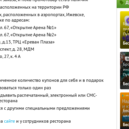
Д
 расположенных на территории РФ
х, расположенных в аэропортах, Ижевске,
кже по адресам:
Бро
вл. 67, «Открытие Арена №1»
пол
Пу
вл. 67, «Открытие Арена №2»
я, д.13, ТРЦ «Ереван Плаза»
Бе
спект, д. 28, МДМ
 27, к. 4 А
Бро
ино
Пу
ченное количество купонов для себя и в подарок
Бе
оваться только один раз
дъявить распечатанный, электронный или СМС-
есторана
тся с другими специальными предложениями
Бе
шк
на
сайте
и у сотрудников ресторана
Бе