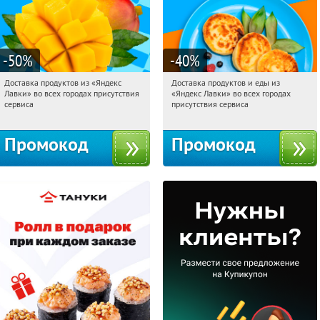
-50
%
-40
%
Доставка продуктов из «Яндекс
Доставка продуктов и еды из
16:21:02
Получили:
165
16:21:02
Получили:
38
Лавки» во всех городах присутствия
«Яндекс Лавки» во всех городах
Россия
Россия
сервиса
присутствия сервиса
Промокод
Промокод