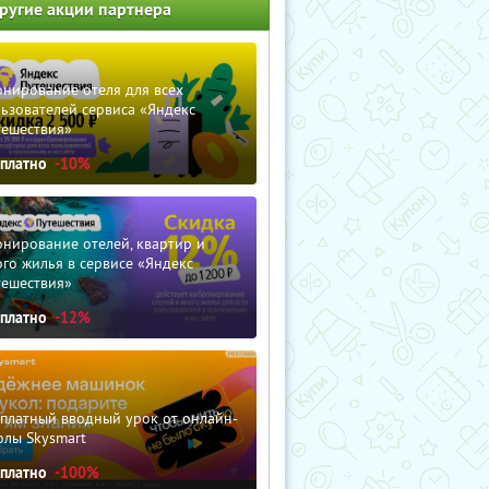
ругие акции партнера
нирование отеля для всех
ьзователей сервиса «Яндекс
тешествия»
сплатно
-10%
нирование отелей, квартир и
го жилья в сервисе «Яндекс
тешествия»
сплатно
-12%
сплатный вводный урок от онлайн-
олы Skysmart
сплатно
-100%