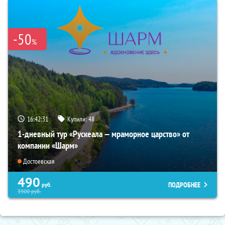
-50
%
16:42:30
Купили:
48
1-дневный тур «Рускеала — мраморное царство» от
компании «Шарм»
Достоевская
490
ПОДРОБНЕЕ
руб.
3900
руб.