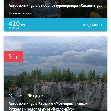
Автобусный тур в Выборг от туроператора «ХохломаТур»
Сенная площадь
420
ПОДРОБНЕЕ
руб.
4230
руб.
-51
%
16:42:30
Купили:
24
Автобусный тур в Карелию «Мраморный каньон
Рускеала и водопады» от «ХохломаТур»