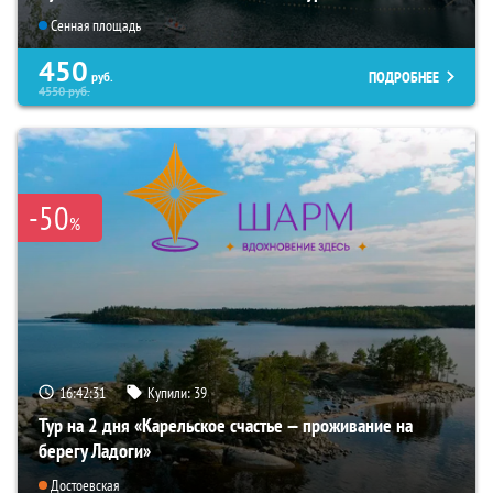
Сенная площадь
450
ПОДРОБНЕЕ
руб.
4550
руб.
-50
%
16:42:30
Купили:
39
Тур на 2 дня «Карельское счастье — проживание на
берегу Ладоги»
Достоевская