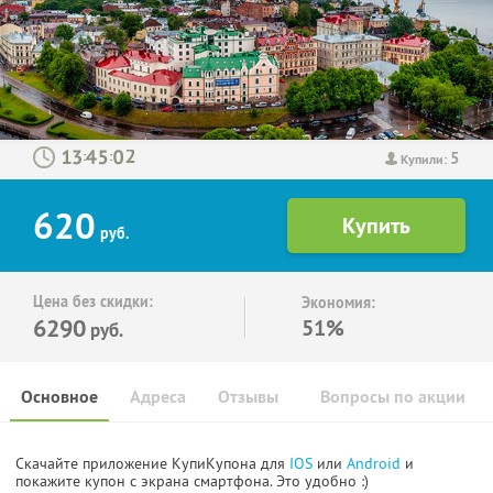
5
:
:
Купили:
620
руб.
Цена без скидки:
Экономия:
6290
51%
руб.
Основное
Адреса
Отзывы
Вопросы по акции
Скачайте приложение КупиКупона для
IOS
или
Android
и
покажите купон с экрана смартфона. Это удобно :)