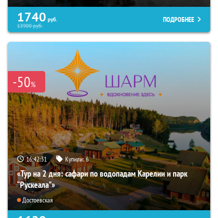
1740
ПОДРОБНЕЕ
руб.
13900
руб.
-50
%
16:42:30
Купили:
6
«Тур на 2 дня: сафари по водопадам Карелии и парк
“Рускеала"»
Достоевская