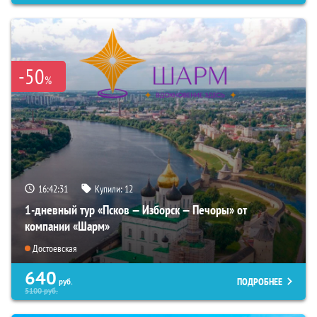
-50
%
16:42:30
Купили:
12
1-дневный тур «Псков — Изборск — Печоры» от
компании «Шарм»
Достоевская
640
ПОДРОБНЕЕ
руб.
5100
руб.