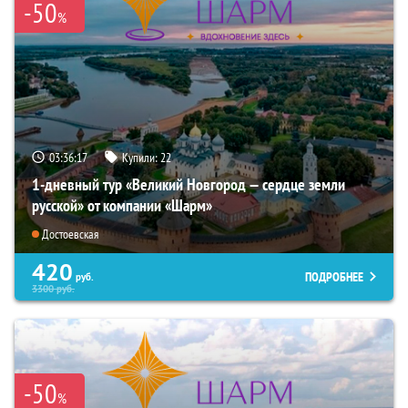
-50
%
03:36:16
Купили:
22
1-дневный тур «Великий Новгород — сердце земли
русской» от компании «Шарм»
Достоевская
420
ПОДРОБНЕЕ
руб.
3300
руб.
-50
%