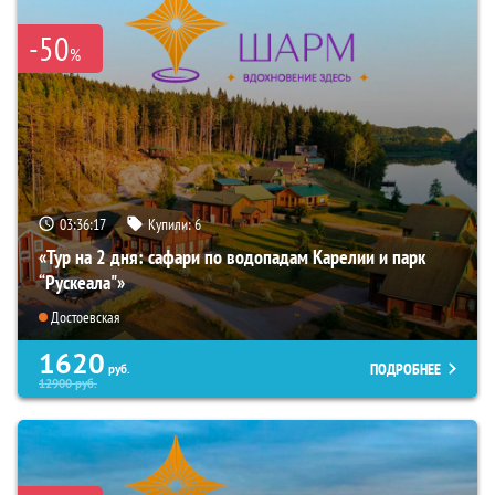
-50
%
03:36:16
Купили:
6
«Тур на 2 дня: сафари по водопадам Карелии и парк
“Рускеала"»
Достоевская
1620
ПОДРОБНЕЕ
руб.
12900
руб.