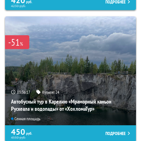
420
ПОДРОБНЕЕ
руб.
4230
руб.
-51
%
03:36:16
Купили:
24
Автобусный тур в Карелию «Мраморный каньон
Рускеала и водопады» от «ХохломаТур»
Сенная площадь
450
ПОДРОБНЕЕ
руб.
4550
руб.