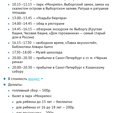
10.15–12.15 — парк «Монрепо», Выборгский замок, замок на
скалистом острове в Выборгском заливе, Ратуша и ратушная
площадь
13.00–13.45 — «Усадьба бюргера»
14.00–14.45 — обед в ресторане
14.45–16.15 — обзорная экскурсия по Выборгу (Круглая
башня, Часовая башня, «Дом горожанина» — самый старый
дом в России)
16.15–17.30 — свободное время, «Лавка вкусностей»,
Библиотека Алвара Аалто
17.30–18.00 — Музей шоколада
20.00–20.30 — прибытие в Санкт-Петербург к ст. м. «Чёрная
речка»
20.00–20.30 — прибытие в Санкт-Петербург к Казанскому
собору
В стоимость
входит:
Доплаты:
топливный сбор — 500р.
билет в парк «Монрепо»:
для ребенка до 15 лет — бесплатно
для ребенка от 16 до 18 лет — 200р.
для пенсионера — 200р.