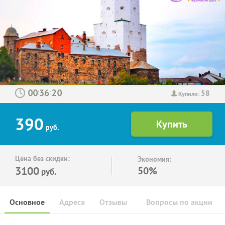
58
:
:
Купили:
390
руб.
Цена без скидки:
Экономия:
3100
50%
руб.
Основное
Адреса
Отзывы
Вопросы по акции