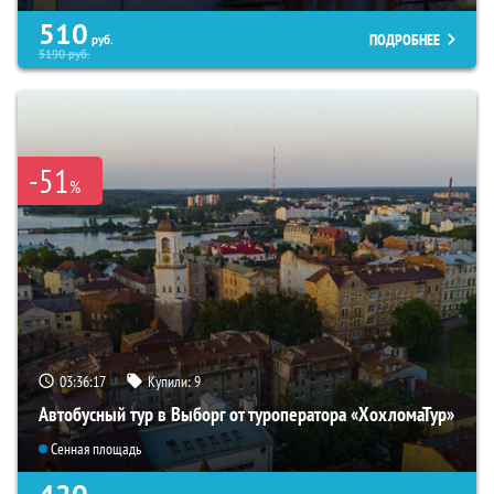
510
ПОДРОБНЕЕ
руб.
5190
руб.
-51
%
03:36:16
Купили:
9
Автобусный тур в Выборг от туроператора «ХохломаТур»
Сенная площадь