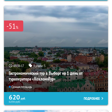
-51
%
03:36:16
Купили:
5
Гастрономический тур в Выборг на 1 день от
туроператора «ХохломаТур»
Сенная площадь
620
ПОДРОБНЕЕ
руб.
6290
руб.