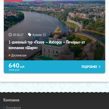
03:36:16
Купили:
12
1-дневный тур «Псков — Изборск — Печоры» от
компании «Шарм»
Достоевская
640
ПОДРОБНЕЕ
руб.
5100
руб.
Компания
Основное