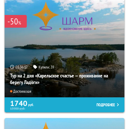
-50
%
03:36:16
Купили:
39
Тур на 2 дня «Карельское счастье — проживание на
берегу Ладоги»
Достоевская
1740
ПОДРОБНЕЕ
руб.
13900
руб.