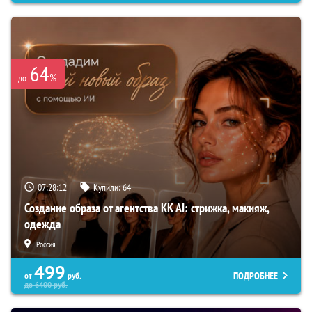
64
%
до
07:28:11
Купили:
64
Создание образа от агентства KK AI: стрижка, макияж,
одежда
Россия
499
ПОДРОБНЕЕ
от
руб.
до
6400
руб.