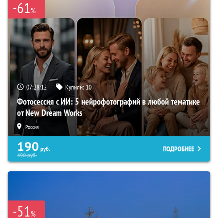
-61
%
07:28:11
Купили:
10
Фотосессия с ИИ: 5 нейрофотографий в любой тематике
от New Dream Works
Россия
190
ПОДРОБНЕЕ
руб.
490
руб.
-51
%