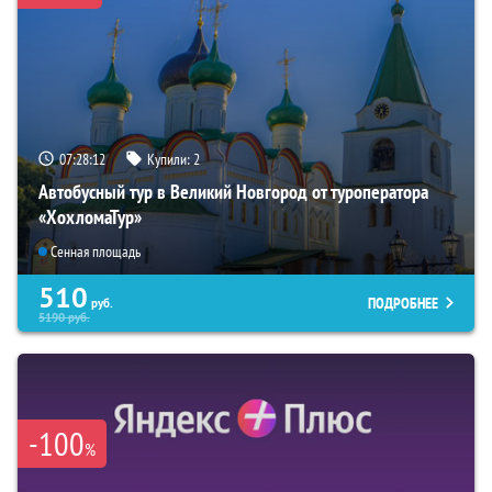
07:28:11
Купили:
2
Автобусный тур в Великий Новгород от туроператора
«ХохломаТур»
Сенная площадь
510
ПОДРОБНЕЕ
руб.
5190
руб.
-100
%