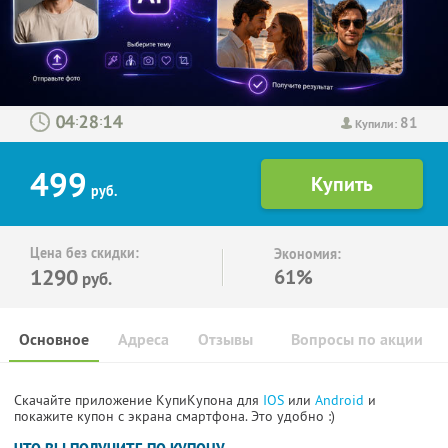
81
:
:
Купили:
499
руб.
Цена без скидки:
Экономия:
1290
61%
руб.
Основное
Адреса
Отзывы
Вопросы по акции
Скачайте приложение КупиКупона для
IOS
или
Android
и
покажите купон с экрана смартфона. Это удобно :)