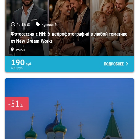
12:18:37
Купили:
10
Фотосессия с ИИ: 5 нейрофотографий в любой тематике
от New Dream Works
Россия
190
ПОДРОБНЕЕ
руб.
490
руб.
-51
%