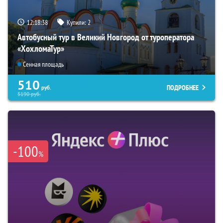
12:18:37
Купили:
2
Автобусный тур в Великий Новгород от туроператора
«ХохломаТур»
Сенная площадь
510
ПОДРОБНЕЕ
руб.
5190
руб.
-100
%