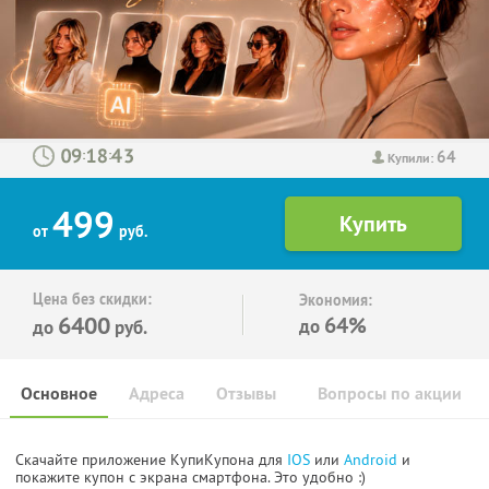
64
:
:
Купили:
499
от
руб.
Цена без скидки:
Экономия:
6400
64%
до
до
руб.
Основное
Адреса
Отзывы
Вопросы по акции
Скачайте приложение КупиКупона для
IOS
или
Android
и
покажите купон с экрана смартфона. Это удобно :)