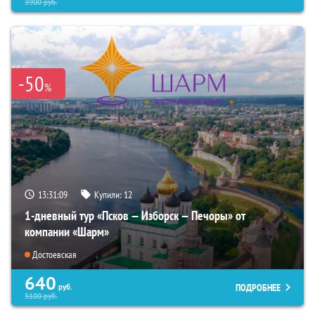
3900
руб.
-50
%
13:31:07
Купили:
12
1-дневный тур «Псков — Изборск — Печоры» от
компании «Шарм»
Достоевская
640
ПОДРОБНЕЕ
руб.
5100
руб.