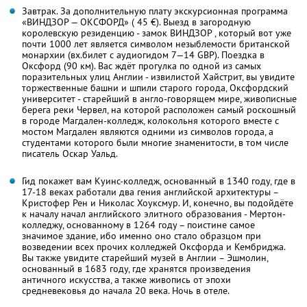
Завтрак. За дополнительную плату экскурсионная программа
«ВИНДЗОР — ОКСФОРД» ( 45 €). Выезд в загородную
королевскую резиденцию - замок ВИНДЗОР , который вот уже
почти 1000 лет является символом незыблемости британской
монархии (вх.билет с аудиогидом 7—14 GBP). Поездка в
Оксфорд (90 км). Вас ждёт прогулка по одной из самых
поразительных улиц Англии - извилистой Хайстрит, вы увидите
торжественные башни и шпили старого города, Оксфордский
университет - старейший в англо-говорящем мире, живописные
берега реки Червел, на которой расположен самый роскошный
в городе Магдален-колледж, колокольня которого вместе с
мостом Магдален являются одними из символов города, а
студентами которого были многие знаменитости, в том числе
писатель Оскар Уальд.
Гид покажет вам Куинс-колледж, основанный в 1340 году, где в
17-18 веках работали два гения английской архитектуры –
Кристофер Рен и Николас Хоуксмур. И, конечно, вы подойдёте
к началу начал английского элитного образования - Мертон-
колледжу, основанному в 1264 году – поистине самое
значимое здание, ибо именно оно стало образцом при
возведении всех прочих колледжей Оксфорда и Кембриджа.
Вы также увидите старейший музей в Англии – Эшмолин,
основанный в 1683 году, где хранятся произведения
античного искусства, а также живопись от эпохи
средневековья до начала 20 века. Ночь в отеле.