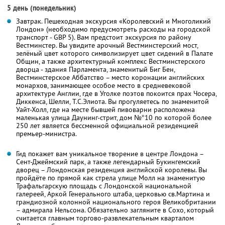
5 день (понедельник)
Завтрак. Пешеходная экскурсия «Королевский и Многоликий
Лондон» (необходимо предусмотреть расходы на городской
транспорт - GBP 5). Вам предстоит экскурсия по району
Вестминстер. Вы увидите арочный Вестминстерский мост,
зелёный цвет которого символизирует цвет сидений в Палате
Общин, а также архитектурный комплекс Вестминстерского
дворца - здания Парламента, знаменитый Биг Бен,
Вестминстерское Аббатство – место коронации английских
монархов, занимающее особое место в средневековой
архитектуре Англии, где в Уголке поэтов покоится прах Чосера,
Диккенса, Шелли, Т.С.Элиота. Вы прогуляетесь по знаменитой
Уайт-Холл, где на месте бывшей пивоварни расположена
маленькая улица Даунинг-стрит, дом №°10 по которой более
250 лет является бессменной официальной резиденцией
премьер-министра.
Гид покажет вам уникальное творение в центре Лондона –
Сент-Джеймский парк, а также легендарный Букингемский
дворец – Лондонская резиденция английской королевы. Вы
пройдёте по прямой как стрела улице Молл на знаменитую
Трафальгарскую площадь с Лондонской национальной
галереей, Аркой Генерального штаба, церковью св.Мартина и
грандиозной колонной национального героя Великобритании
– адмирала Нельсона. Обязательно загляните в Сохо, который
считается главным торгово-развлекательным кварталом