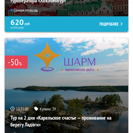
туроператора «ХохломаТур»
Сенная площадь
620
ПОДРОБНЕЕ
руб.
6290
руб.
-50
%
13:31:07
Купили:
39
Тур на 2 дня «Карельское счастье — проживание на
берегу Ладоги»