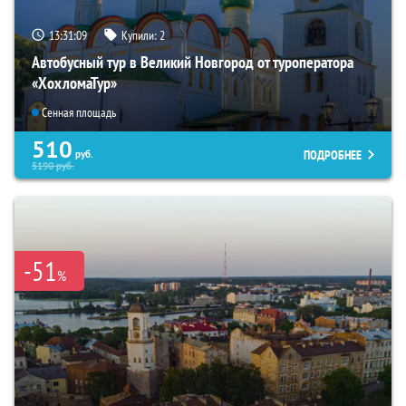
13:31:07
Купили:
2
Автобусный тур в Великий Новгород от туроператора
«ХохломаТур»
Сенная площадь
510
ПОДРОБНЕЕ
руб.
5190
руб.
-51
%