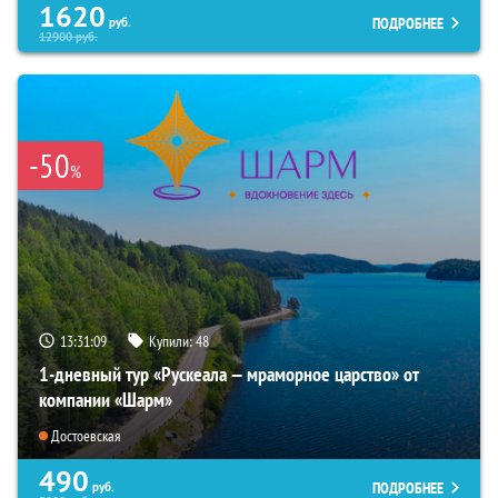
1620
ПОДРОБНЕЕ
руб.
12900
руб.
-50
%
13:31:07
Купили:
48
1-дневный тур «Рускеала — мраморное царство» от
компании «Шарм»
Достоевская
490
ПОДРОБНЕЕ
руб.