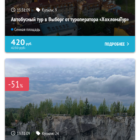
13:31:07
Купили:
9
Автобусный тур в Выборг от туроператора «ХохломаТур»
Сенная площадь
420
ПОДРОБНЕЕ
руб.
4230
руб.
-51
%
13:31:07
Купили:
24