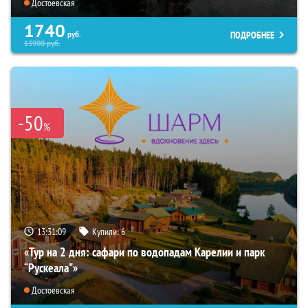
Достоевская
1740
ПОДРОБНЕЕ
руб.
13900
руб.
-50
%
13:31:07
Купили:
6
«Тур на 2 дня: сафари по водопадам Карелии и парк
“Рускеала"»
Достоевская