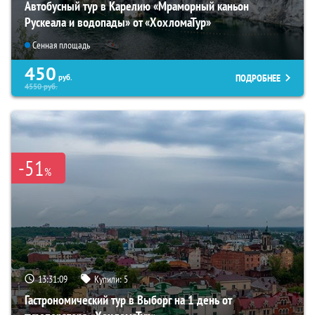
Автобусный тур в Карелию «Мраморный каньон
Рускеала и водопады» от «ХохломаТур»
Сенная площадь
450
ПОДРОБНЕЕ
руб.
4550
руб.
-51
%
13:31:07
Купили:
5
Гастрономический тур в Выборг на 1 день от