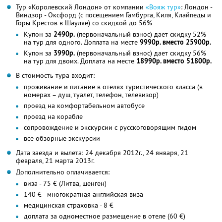
Тур «Королевский Лондон» от компании
«Вояж тур»
: Лондон -
Виндзор - Оксфорд (с посещением Гамбурга, Киля, Клайпеды и
Горы Крестов в Шауляе) со скидкой до 56%
Купон за
2490р.
(первоначальный взнос) дает скидку 52%
на тур для одного. Доплата на месте
9990р. вместо 25900р.
Купон за
3990р.
(первоначальный взнос) дает скидку 56%
на тур для двоих. Доплата на месте
18990р. вместо 51800р.
В стоимость тура входит:
проживание и питание в отелях туристического класса (в
номерах – душ, туалет, телефон, телевизор)
проезд на комфортабельном автобусе
проезд на корабле
сопровождение и экскурсии с русскоговорящим гидом
все обзорные экскурсии
Дата заезда и вылета: 24 декабря 2012г., 24 января, 21
февраля, 21 марта 2013г.
Дополнительно оплачивается:
виза - 75 € (Литва, шенген)
140 € - многократная английская виза
медицинская страховка - 8 €
доплата за одноместное размещение в отеле (60 €)