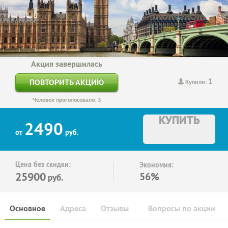
Акция завершилась
1
ПОВТОРИТЬ АКЦИЮ
Купили:
Человек проголосовало: 3
КУПИТЬ
2490
от
руб.
Цена без скидки:
Экономия:
25900
56%
руб.
Основное
Адреса
Отзывы
Вопросы по акции