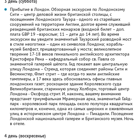
3 день (суббота)
Прибытие в Лондон. Обзорная экскурсия по Лондонскому
Сити – центр деловой жизни британской столицы, с
посещением Лондонского Тауэра - одного из старейших
сооружений на территории Англии, долгое время служивший
резиденцией британских монархов (входной билет – доп.
плата GBP 19 –взрослые; 11 – дети до 14 лет). Во время
экскурсии вы увидите знаменитый Тауэрский разводной мост
в стиле неоготики – один из символов Лондона; корабль-
музей Белфаст, пришвартованный у моста; великолепное
творение 17-18 веков гениального английского архитектора
Кристофера Рена – кафедральный собор св. Павла со
знаменитой галереей шёпота. Гид покажет вам центральную
улицу Лондона – Стренд, которая соединяет районы Сити и
Весминстер, Флит стрит – где когда-то жили английские
тамплиеры, а 17 века здесь обосновались офисы главных
лондонских газет; роскошное здание Королевского суда
Великобритании, старинную улицу Холборн, торговый центр
Лондона - Оксфорд-стрит. И, наконец, вашему вниманию
предстанет триумфальная Мраморная арка, знаменитый Гайд-
парк - королевский парк площадь около полутора квадратных
километров и, конечно, одна из самых широких и оживлённых
улиц в историческом центре Лондона — Пикадили. Посещение
Лондонской национальной галереи и Британского музея. Ночь
в отеле.
4 день (воскресенье)