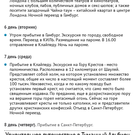
Лондона с большим количеством театров и кинотеатров,
ночных клубов, пабов, публичных домов и секс-шопов; а также
посетите загадочный Чайна-таун – китайский квартал в центре
Лондона. Ночной переезд в Гамбург.
6 день (вторник)
Утром прибытие в Гамбург. Экскурсия по городу, свободное
время. Переезд в КИЛЬ. Размещение на пароме. В 16.00
отправление в Клайпеду. Ночь на пароме.
7 день (среда)
Прибытие в Клайпеду. Экскурсия на Гору Крестов - место
паломничества. Расположена в 12 километрах от Шауляй.
Представляет собой холм, на котором установлено множество
крестов, общее их число в настоящий момент составляет более
100 тысяч. Неизвестно, когда и по какому поводу был
установлен первый крест, но считается, что само место было
священным издавна. По преданию, еще в дохристианскую пору
на вершине горы горел негасимый огонь. Сейчас на горе
устанавливают кресты не только католики, но и представители
других христианских конфессий. Отъезд в Санкт-Петербург.
Ночной переезд.
8 день (четверг).
Прибытие в Санкт-Петербург.
Удивительное путешествие в Туманный Альбион