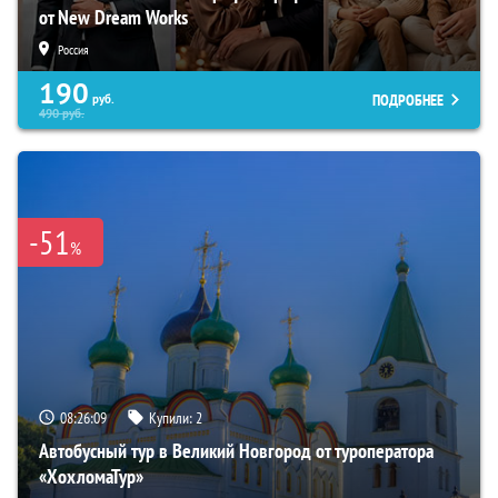
от New Dream Works
Россия
190
ПОДРОБНЕЕ
руб.
490
руб.
-51
%
08:26:07
Купили:
2
Автобусный тур в Великий Новгород от туроператора
«ХохломаТур»