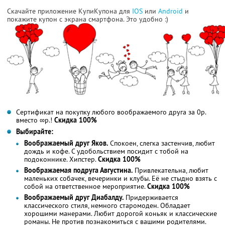
Скачайте приложение КупиКупона для
IOS
или
Android
и
покажите купон с экрана смартфона. Это удобно :)
Сертификат на покупку любого воображаемого друга за 0р.
вместо ∞р.!
Скидка 100%
Выбирайте:
Воображаемый друг Яков.
Спокоен, слегка застенчив, любит
дождь и кофе. С удобольствием посидит с тобой на
подоконнике. Хипстер.
Скидка 100%
Воображаемая подруга Августина.
Привлекательна, любит
маленьких собачек, вечеринки и клубы. Её не стыдно взять с
собой на ответственное мероприятие.
Скидка 100%
Воображаемый друг Диабалду.
Придерживается
классического стиля, немного старомоден. Обладает
хорошими манерами. Любит дорогой коньяк и классические
романы. Не против познакомиться с вашими родителями.