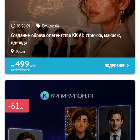
08:26:07
Купили:
64
Создание образа от агентства KK AI: стрижка, макияж,
одежда
Россия
499
ПОДРОБНЕЕ
от
руб.
до
6400
руб.
-61
%