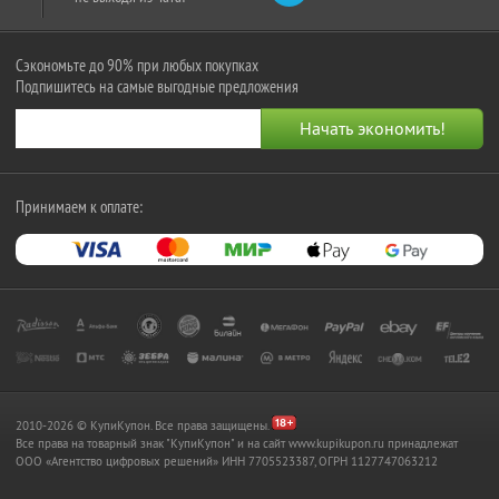
Сэкономьте до 90% при любых покупках
Подпишитесь на самые выгодные предложения
Принимаем к оплате:
2010-2026 © КупиКупон. Все права защищены.
Все права на товарный знак "КупиКупон" и на сайт www.kupikupon.ru принадлежат
OOO «Агентство цифровых решений» ИНН 7705523387, ОГРН 1127747063212