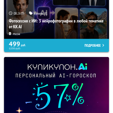
08:26:07
Купили:
81
Фотосессия с ИИ: 3 нейрофотографии в любой тематике
от KK AI
Россия
499
ПОДРОБНЕЕ
руб.
1290
руб.