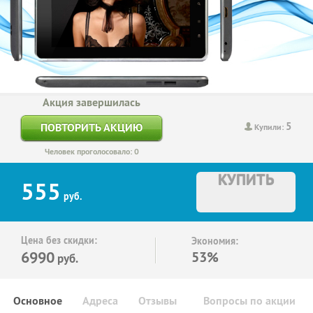
Акция завершилась
5
ПОВТОРИТЬ АКЦИЮ
Купили:
Человек проголосовало: 0
КУПИТЬ
555
руб.
Цена без скидки:
Экономия:
6990
53%
руб.
Основное
Адреса
Отзывы
Вопросы по акции