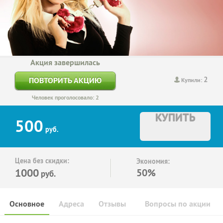
Акция завершилась
2
ПОВТОРИТЬ АКЦИЮ
Купили:
Человек проголосовало: 2
КУПИТЬ
500
руб.
Цена без скидки:
Экономия:
1000
50%
руб.
Основное
Адреса
Отзывы
Вопросы по акции