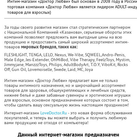
Интим-магазин «Доктор Любви» был основан в 2008 году в России
торговая компания «Доктор Любви» является лидером ADULT-инд
товаров для взрослых)
За годы своего развития магазин стал стратегическим партнером
с Национальной Компанией «Казанова», серьезные обороты этих
компаний позволяют предложить вам выгодные цены на всю
продукцию и предоставить самый широкий ассортимент интим-
товаров
мировых брендов, таких как:
FLESHLIGHT, TENGA, LELO, Nexus, We-Vibe, SQWEEL,Andro-Penis,
Male Edge, Jes-Extender, OhMiBod, Vibe Therapy, FeelzToys, Mystim,
Jimmyjane, ManzzzToys, Philips, AdultBodyArt, T.O.Y, ViboKit, Rocks
Off, Gun Oil, Lovemoiselle, Swede, Laid, MC, Joya
Интим-магазин «Доктор Любви» предлагает вам не только
товары интимного назначения, но и широчайший ассортимент
товаров для здоровья, общеукрепляющих и лечебных средств,
нижнее бельё и даже забавные сувениры и эротические игрушки
для взрослых, основное предназначение которых состоит в том,
чтобы сделать вашу сексуальную жизнь настоящим праздником!
Интернет-магазин
LoveDoctor.Ru
- это новая форма обслуживания
покупателей, и теперь вы можете выбрать и получить любимую
вами продукцию не отходя от компьютера!
Данный интернет-магазин предназначен