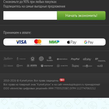
Сэкономьте до 90% при любых покупках
Подпишитесь на самые выгодные предложения
Принимаем к оплате:
2010-2026 © КупиКупон. Все права защищены.
Все права на товарный знак "КупиКупон" и на сайт www.kupikupon.ru принадлежат
OOO «Агентство цифровых решений» ИНН 7705523387, ОГРН 1127747063212