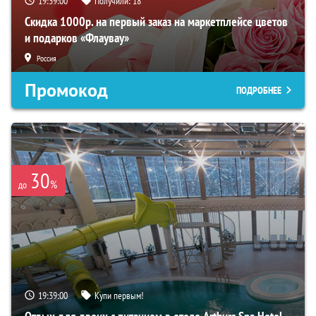
19:38:59
Получили:
18
Скидка 1000р. на первый заказ на маркетплейсе цветов
и подарков «Флаувау»
Россия
Промокод
ПОДРОБНЕЕ
30
%
до
19:38:59
Купи первым!