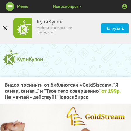
Меню
Новосибирск
КупиКупон
Мобильное приложение
Загрузить
ещё удобнее
Видео-тренинги от библиотеки «GoldStream». "Я
самая, самая..." и "Твое тело совершенно"
от 199р.
Не мечтай - действуй! Новосибирск