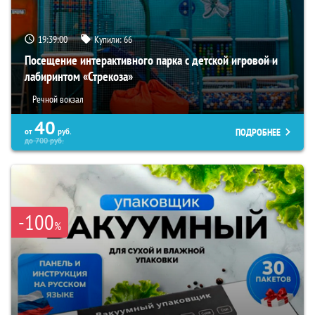
19:38:59
Купили:
66
Посещение интерактивного парка с детской игровой и
лабиринтом «Стрекоза»
Речной вокзал
40
ПОДРОБНЕЕ
от
руб.
до
700
руб.
-100
%