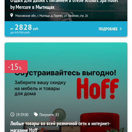
Отдых для двоих с питанием в отеле Arthurs Spa Hotel
by Mercure в Мытищах
Московская обл., г. Мытищи, д. Ларево, ул. Хвойная, стр. 26
2828
ПОДРОБНЕЕ
от
руб.
до
65700
руб.
-15
%
19:38:59
Получили:
83
Любые товары во всей розничной сети и интернет-
магазине Hoff