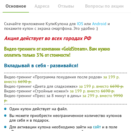
Основное
Адреса
Отзывы
Вопросы по акции
Скачайте приложение КупиКупона для
IOS
или
Android
и
покажите купон с экрана смартфона. Это удобно :)
Акция действует во всех городах РФ
Видео-тренинги от компании «GoldStream». Вам нужно
оплатить только
3%
от стоимости!
Вкладывай в себя - развивайся!
Видео-тренинг «Программа похудения после родов»
за 199 р.
вместо
6690 р.
Видео-тренинг «Диета для сладкоежек»
за 199 р. вместо
6690 р.
Видео-тренинг «Стройные ножки!»
за 199 р. вместо
6690 р.
Видео-тренинг «Пресс за 8 минут в день»
за 299 р. вместо
9990
р.
Один купон действует на файл.
Вы можете приобрести неограниченное количество купонов
для себя и в подарок.
Для активации купона необходимо зайти на
сайт
и в поле