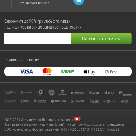
не выходя из чата:
Сэкономьте до 90% при любых покупках
Подпишитесь на самые выгодные предложения
Принимаем к оплате:
2010-2026 © КупиКупон. Все права защищены.
Все права на товарный знак "КупиКупон" и на сайт www.kupikupon.ru принадлежат
OOO «Агентство цифровых решений» ИНН 7705523387, ОГРН 1127747063212