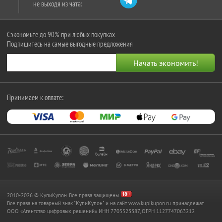
не выходя из чата:
Сэкономьте до 90% при любых покупках
Подпишитесь на самые выгодные предложения
Принимаем к оплате:
2010-2026 © КупиКупон. Все права защищены.
Все права на товарный знак "КупиКупон" и на сайт www.kupikupon.ru принадлежат
OOO «Агентство цифровых решений» ИНН 7705523387, ОГРН 1127747063212