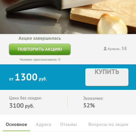
Акция завершилась
58
ПОВТОРИТЬ АКЦИЮ
Купили:
Человек проголосовало: 0
КУПИТЬ
1300
от
руб.
Цена без скидки:
Экономия:
3100
52%
руб.
Основное
Адреса
Отзывы
Вопросы по акции