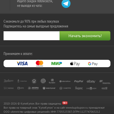
Ищите скидки поблизости,
не выходя из чата:
Сэкономьте до 90% при любых покупках
Подпишитесь на самые выгодные предложения
Принимаем к оплате:
2010-2026 © КупиКупон. Все права защищены.
Все права на товарный знак "КупиКупон" и на сайт www.kupikupon.ru принадлежат
OOO «Агентство цифровых решений» ИНН 7705523387, ОГРН 1127747063212