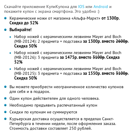
Скачайте приложение КупиКупона для
IOS
или
Android
и
покажите купон с экрана смартфона. Это удобно :)
Керамические ножи от магазина «Альфа-Маркт»
от 1300р.
Скидка до 52%
Выбирайте!
Набор ножей с керамическими лезвиями Mayer and Boch
(MB-20124): 2 предмета + подставка
за 1300р. вместо
2600р.
Скидка 50%
Набор ножей с керамическими лезвиями Mayer and Boch
(MB-20126): 3 предмета
за 1475р. вместо
3100р.
Скидка
52%
Набор ножей с керамическими лезвиями Mayer and Boch
(MB-20125): 3 предмета + подставка
за 1550р. вместо
3100р.
Скидка 50%
Вы можете приобрести неограниченное количество купонов
для себя и в подарок.
Один купон действителен для одного человека.
Необходимо предъявить распечатанный купон
Скидки по купонам не суммируются
Курьерская доставка осуществляется в пределах Санкт-
Петербурга в течении недели, после оформления заказа.
Стоимость доставки составляет 250 рублей.