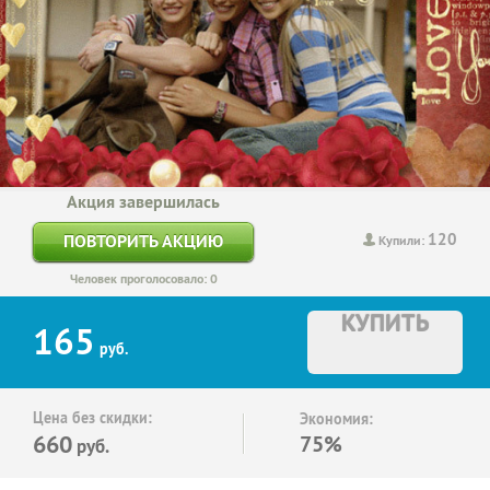
Акция завершилась
120
ПОВТОРИТЬ АКЦИЮ
Купили:
Человек проголосовало: 0
КУПИТЬ
165
руб.
Цена без скидки:
Экономия:
660
75%
руб.