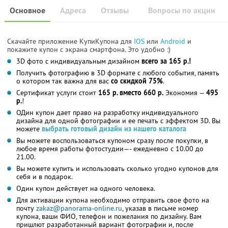
Основное
Адреса
Отзывы
Вопросы по акции
Скачайте приложение КупиКупона для
IOS
или
Android
и
покажите купон с экрана смартфона. Это удобно :)
3D фото с индивидуальным дизайном
всего за 165 р.!
Получить фотографию в 3D формате с любого события, память
о котором так важна для вас
со скидкой 75%
.
Сертификат услуги стоит
165 р. вместо 660 р.
Экономия —
495
р.
!
ОДин купон дает право на разработку индивидуального
дизайна для одной фотографии и ее печать с эффектом 3D. Вы
можете
выбрать готовый дизайн из нашего каталога
Вы можете воспользоваться купоном сразу после покупки, в
любое время работы фотостудии—- ежедневно с 10.00 до
21.00.
Вы можете купить и использовать сколько угодно купонов для
себя и в подарок.
Один купон действует на одного человека.
Для активации купона необходимо отправить свое фото на
почту
zakaz@panorama-onlin
e.ru
, указав в письме номер
купона, ваши ФИО, телефон и пожелания по дизайну. Вам
пришлют разработанный вариант фотографии и, после