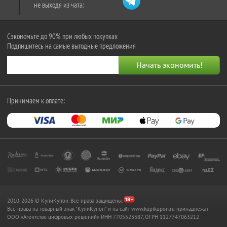
не выходя из чата:
Сэкономьте до 90% при любых покупках
Подпишитесь на самые выгодные предложения
Принимаем к оплате:
2010-2026 © КупиКупон. Все права защищены.
Все права на товарный знак "КупиКупон" и на сайт www.kupikupon.ru принадлежат
OOO «Агентство цифровых решений» ИНН 7705523387, ОГРН 1127747063212