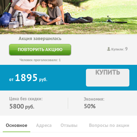
Акция завершилась
9
ПОВТОРИТЬ АКЦИЮ
Купили:
Человек проголосовало: 1
КУПИТЬ
1895
от
руб.
Цена без скидки:
Экономия:
5800
50%
руб.
Основное
Адреса
Отзывы
Вопросы по акции