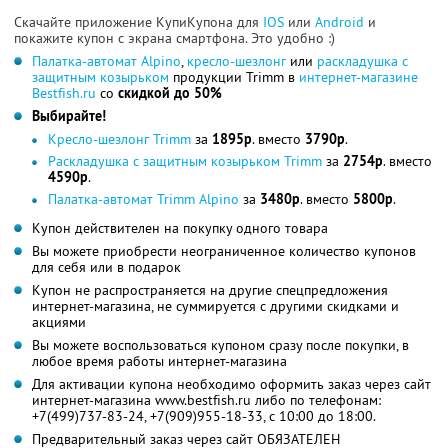
Скачайте приложение КупиКупона для
IOS
или
Android
и
покажите купон с экрана смартфона. Это удобно :)
Палатка-автомат Alpino
,
кресло-шезлонг
или
раскладушка с
защитным козырьком
продукции Trimm в
интернет-магазине
Bestfish.ru
со
скидкой до 50%
Выбирайте!
Кресло-шезлонг Trimm
за
1895р
. вместо
3790р
.
Раскладушка с защитным козырьком Trimm
за
2754р
. вместо
4590р
.
Палатка-автомат Trimm Alpino
за
3480р
. вместо
5800р
.
Купон действителен на покупку одного товара
Вы можете приобрести неограниченное количество купонов
для себя или в подарок
Купон не распространяется на другие спецпредложения
интернет-магазина, не суммируется с другими скидками и
акциями
Вы можете воспользоваться купоном сразу после покупки, в
любое время работы интернет-магазина
Для активации купона необходимо оформить заказ через сайт
интернет-магазина www.bestfish.ru либо по телефонам:
+7(499)737-83-24, +7(909)955-18-33, с 10:00 до 18:00.
Предварительный заказ через сайт ОБЯЗАТЕЛЕН