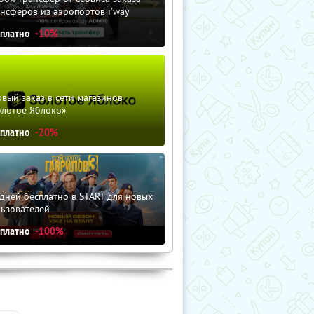
нсферов из аэропортов i'way
сплатно
-10%
вый заказ в сети магазинов
олотое Яблоко»
сплатно
-20%
дней бесплатно в START для новых
льзователей
сплатно
-100%