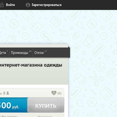
Войти
Зарегистрироваться
7
49
17
Дети
Промокоды
Отели
 интернет-магазина одежды
8
(0)
и:
500
КУПИТЬ
руб.
 без скидки: