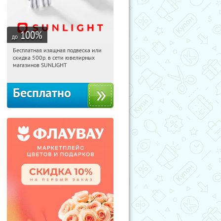
100
%
до
Бесплатная изящная подвеска или
06:00:49
Получили:
74
скидка 500р. в сети ювелирных
Россия
магазинов SUNLIGHT
Бесплатно