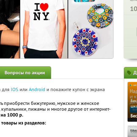
1
Вопросы по акции
Д
а для
IOS
или
Android
и покажите купон с экрана
Бе
ь приобрести бижутерию, мужское и женское
шк
, купальники, пижамы и многое другое от интернет-
»
на 1000 р.
Бе
 товары из разделов: