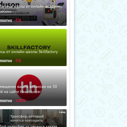
зличные курсы от онлайн-академии
дюсон»
сплатно
-5%
сы от онлайн-школы Skillfactory
сплатно
-5%
змещение вашей вакансии на 30
й на сайте HeadHunter
сплатно
-100%
ой трансфер от сервиса заказа