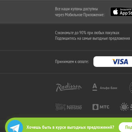
Все наши купоны доступны
через Мобильное Приложение:
Сэкономьте до 90% при любых покупках
Подпишитесь на самые выгодные предложения
Принимаем к оплате:
Под
Хочешь быть в курсе выгодных предложений?
2010-2026 © КупиКупон. Все права защищены.