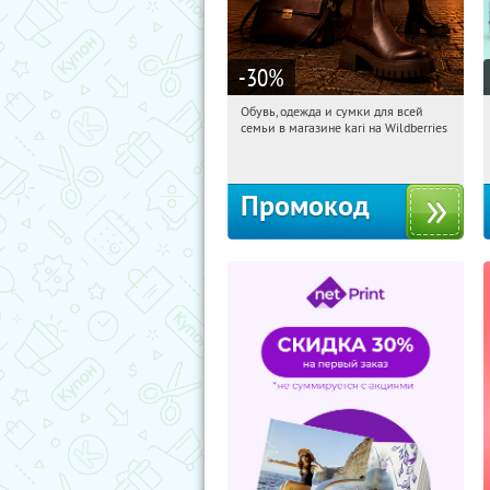
-30
%
Обувь, одежда и сумки для всей
06:00:49
Получили:
31
семьи в магазине kari на Wildberries
Россия
Промокод