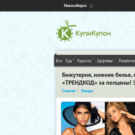
Новосибирск
6
2
2
Все
Еда
Красота
Здоровье
Развлече
Бижутерия, нижнее белье, 
«ТРЕНДКОД» за полцены! З
Главная
Товары