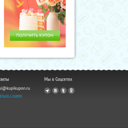
такты
Мы в Соцсетях
si@kupikupon.ru
аться с нами