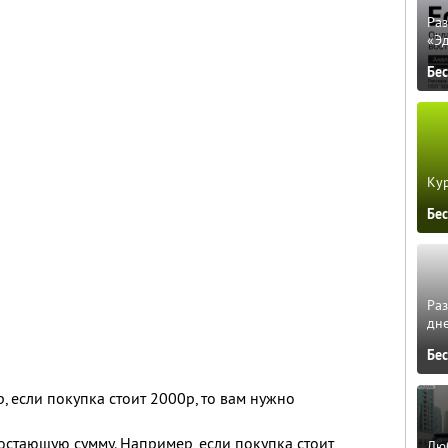
Ра
«Э
Бе
Кур
Бе
Ра
дне
Бе
 если покупка стоит 2000р, то вам нужно
остающую сумму. Например, если покупка стоит
Люб