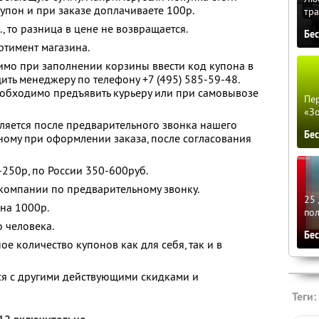
упон и при заказе доплачиваете 100р.
тра
, то разница в цене не возвращается.
Бе
ртимент магазина.
имо при заполнении корзины ввести код купона в
ть менеджеру по телефону +7 (495) 585-59-48.
еобходимо предъявить курьеру или при самовывозе
Пер
«З
вляется после предварительного звонка нашего
Бе
ному при оформлении заказа, после согласования
-250р, по России 350-600руб.
компании по предварительному звонку.
25 
на 1000р.
по
 человека.
Бе
е количество купонов как для себя, так и в
ся с другими действующими скидками и
Теги: