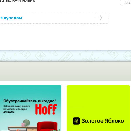
012 включительно
Тов
ся купоном