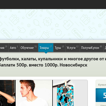
25
1
31
27
13
12
85
ния
Авто
Обучение
Товары
Туры
Услуги
ПолучиКупон
футболки, халаты, купальники и многое другое от
аплати 500р. вместо 1000р. Новосибирск
Купил
Цена