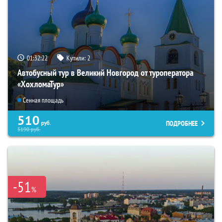
01:32:20
Купили:
2
Автобусный тур в Великий Новгород от туроператора
«ХохломаТур»
Сенная площадь
510
ПОДРОБНЕЕ
руб.
5190
руб.
-51
%