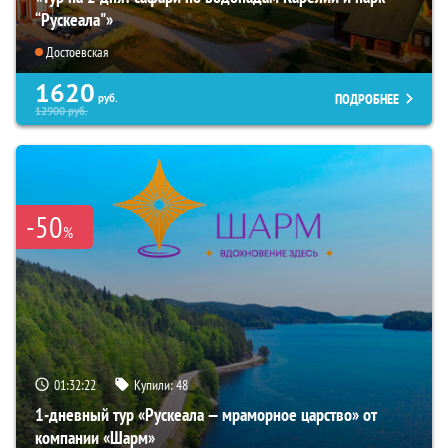
“Рускеала"»
Достоевская
1620
ПОДРОБНЕЕ
руб.
12900
руб.
-50
%
01:32:20
Купили:
48
1-дневный тур «Рускеала — мраморное царство» от
компании «Шарм»