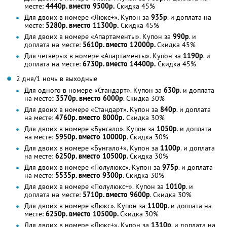
месте:
4440р. вместо 9500р.
Скидка 45%
Для двоих в номере «Люкс+». Купон за
935р
. и доплата на
месте:
5280р. вместо 11300р.
Скидка 45%
Для двоих в номере «Апартаменты». Купон за
990р
. и
доплата на месте:
5610р. вместо 12000р.
Скидка 45%
Для четверых в номере «Апартаменты». Купон за
1190р
. и
доплата на месте:
6730р. вместо 14400р.
Скидка 45%
2 дня/1 ночь в выходные
Для одного в номере «Стандарт». Купон за
630р
. и доплата
на месте
: 3570р. вместо 6000р
. Скидка 30%
Для двоих в номере «Стандарт». Купон за
840р
. и доплата
на месте:
4760р. вместо 8000р.
Скидка 30%
Для двоих в номере «Бунгало». Купон за
1050р
. и доплата
на месте:
5950р. вместо 10000р
. Скидка 30%
Для двоих в номере «Бунгало+». Купон за
1100р
. и доплата
на месте:
6250р. вместо 10500р.
Скидка 30%
Для двоих в номере «Полулюкс». Купон за
975р
. и доплата
на месте:
5535р. вместо 9300р
. Скидка 30%
Для двоих в номере «Полулюкс+». Купон за
1010р
. и
доплата на месте:
5710р. вместо 9600р
. Скидка 30%
Для двоих в номере «Люкс». Купон за
1100р
. и доплата на
месте:
6250р. вместо 10500р.
Скидка 30%
Для двоих в номере «Люкс+». Купон за
1310р
. и доплата на