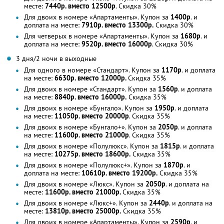
месте:
7440р. вместо 12500р
. Скидка 30%
Для двоих в номере «Апартаменты». Купон за
1400р
. и
доплата на месте:
7910р. вместо 13300р.
Скидка 30%
Для четверых в номере «Апартаменты». Купон за
1680р
. и
доплата на месте:
9520р. вместо 16000р
. Скидка 30%
3 дня/2 ночи в выходные
Для одного в номере «Стандарт». Купон за
1170р
. и доплата
на месте:
6630р. вместо 12000р.
Скидка 35%
Для двоих в номере «Стандарт». Купон за
1560р
. и доплата
на месте:
8840р. вместо 16000р.
Скидка 35%
Для двоих в номере «Бунгало». Купон за
1950р
. и доплата
на месте:
11050р. вместо 20000р
. Скидка 35%
Для двоих в номере «Бунгало+». Купон за
2050р
. и доплата
на месте:
11600р. вместо 21000р
. Скидка 35%
Для двоих в номере «Полулюкс». Купон за
1815р
. и доплата
на месте:
10275р. вместо 18600р.
Скидка 35%
Для двоих в номере «Полулюкс+». Купон за
1870р
. и
доплата на месте:
10610р. вместо 19200р.
Скидка 35%
Для двоих в номере «Люкс». Купон за
2050р
. и доплата на
месте:
11600р. вместо 21000р.
Скидка 35%
Для двоих в номере «Люкс+». Купон за
2440р
. и доплата на
месте
:
13810р. вместо 25000р.
Скидка 35%
Для двоих в номере «Апартаменты». Купон за
2590р
. и