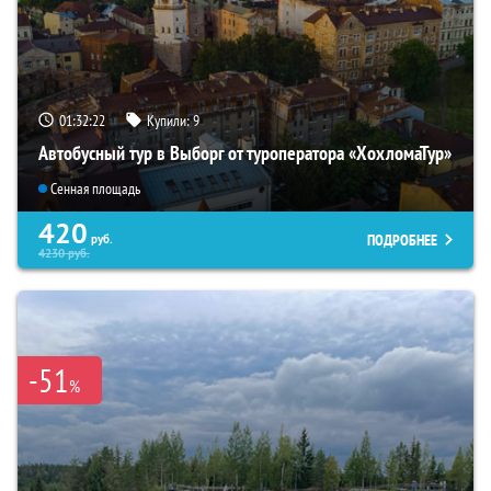
01:32:20
Купили:
9
Автобусный тур в Выборг от туроператора «ХохломаТур»
Сенная площадь
420
ПОДРОБНЕЕ
руб.
4230
руб.
-51
%