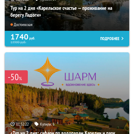
Тур на 2 дня «Карельское счастье — проживание на
берегу Ладоги»
Достоевская
1740
ПОДРОБНЕЕ
руб.
13900
руб.
-50
%
01:32:20
Купили:
6
«Тур на 2 дня: сафари по водопадам Карелии и парк