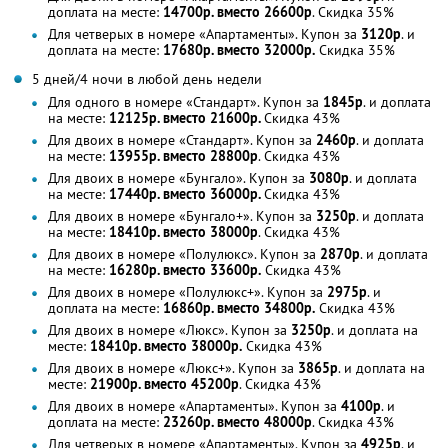
доплата на месте:
14700р. вместо 26600р
. Скидка 35%
Для четверых в номере «Апартаменты». Купон за
3120р
. и
доплата на месте:
17680р. вместо 32000р.
Скидка 35%
5 дней/4 ночи в любой день недели
Для одного в номере «Стандарт». Купон за
1845р
. и доплата
на месте:
12125р. вместо 21600р.
Скидка 43%
Для двоих в номере «Стандарт». Купон за
2460р
. и доплата
на месте:
13955р. вместо 28800р
. Скидка 43%
Для двоих в номере «Бунгало». Купон за
3080р
. и доплата
на месте:
17440р. вместо 36000р.
Скидка 43%
Для двоих в номере «Бунгало+». Купон за
3250р
. и доплата
на месте:
18410р. вместо 38000р
. Скидка 43%
Для двоих в номере «Полулюкс». Купон за
2870р
. и доплата
на месте:
16280р. вместо 33600р.
Скидка 43%
Для двоих в номере «Полулюкс+». Купон за
2975р
. и
доплата на месте:
16860р. вместо 34800р.
Скидка 43%
Для двоих в номере «Люкс». Купон за
3250р
. и доплата на
месте:
18410р. вместо 38000р.
Скидка 43%
Для двоих в номере «Люкс+». Купон за
3865р
. и доплата на
месте:
21900р. вместо 45200р
. Скидка 43%
Для двоих в номере «Апартаменты». Купон за
4100р
. и
доплата на месте:
23260р. вместо 48000р
. Скидка 43%
Для четверых в номере «Апартаменты». Купон за
4925р
. и