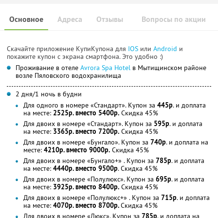
Основное
Адреса
Отзывы
Вопросы по акции
Скачайте приложение КупиКупона для
IOS
или
Android
и
покажите купон с экрана смартфона. Это удобно :)
Проживание в отеле
Avrora Spa Hotel
в Мытищинском районе
возле Пяловского водохранилища
2 дня/1 ночь в будни
Для одного в номере «Стандарт». Купон за
445р
. и доплата
на месте:
2525р. вместо 5400р.
Скидка 45%
Для двоих в номере «Стандарт». Купон за
595р
. и доплата
на месте:
3365р. вместо 7200р.
Скидка 45%
Для двоих в номере «Бунгало». Купон за
740р
. и доплата на
месте:
4210р. вместо 9000р.
Скидка 45%
Для двоих в номере «Бунгало+» . Купон за
785р
. и доплата
на месте:
4440р. вместо 9500р
. Скидка 45%
Для двоих в номере «Полулюкс». Купон за
695р
. и доплата
на месте:
3925р. вместо 8400р.
Скидка 45%
Для двоих в номере «Полулюкс+» . Купон за
715р
. и доплата
на месте:
4070р. вместо 8700р.
Скидка 45%
Для двоих в номере «Люкс». Купон за
785р
. и доплата на