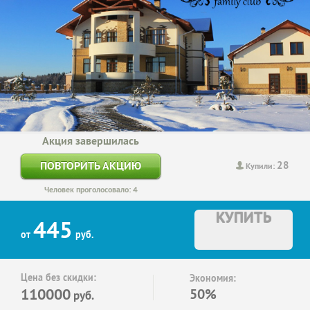
Акция завершилась
28
ПОВТОРИТЬ АКЦИЮ
Купили:
Человек проголосовало: 4
КУПИТЬ
445
от
руб.
Цена без скидки:
Экономия:
110000
50%
руб.