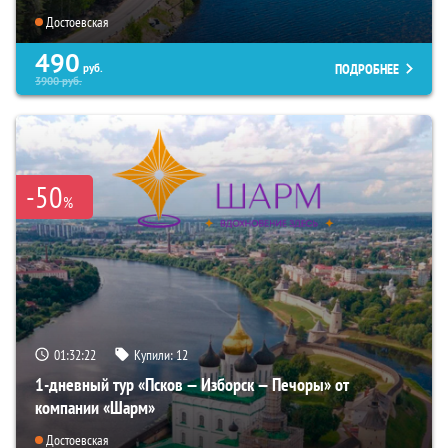
Достоевская
490
ПОДРОБНЕЕ
руб.
3900
руб.
-50
%
01:32:20
Купили:
12
1-дневный тур «Псков — Изборск — Печоры» от
компании «Шарм»
Достоевская