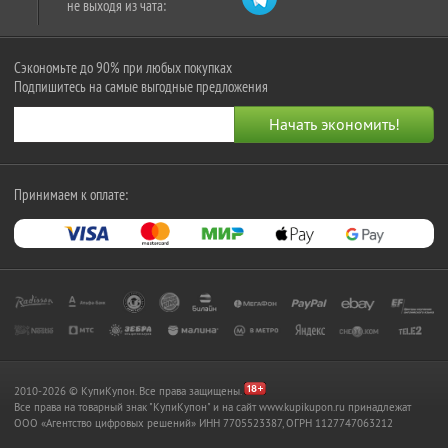
не выходя из чата:
Сэкономьте до 90% при любых покупках
Подпишитесь на самые выгодные предложения
Принимаем к оплате:
2010-2026 © КупиКупон. Все права защищены.
Все права на товарный знак "КупиКупон" и на сайт www.kupikupon.ru принадлежат
OOO «Агентство цифровых решений» ИНН 7705523387, ОГРН 1127747063212