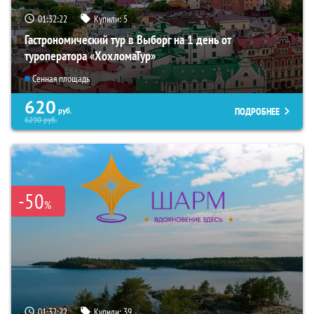
01:32:20
Купили:
5
Гастрономический тур в Выборг на 1 день от
туроператора «ХохломаТур»
Сенная площадь
620
ПОДРОБНЕЕ
руб.
6290
руб.
-50
%
01:32:20
Купили:
39