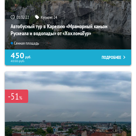
01:32:20
Купили:
24
Автобусный тур в Карелию «Мраморный каньон
Рускеала и водопады» от «ХохломаТур»
Сенная площадь
450
ПОДРОБНЕЕ
руб.
4550
руб.
-51
%