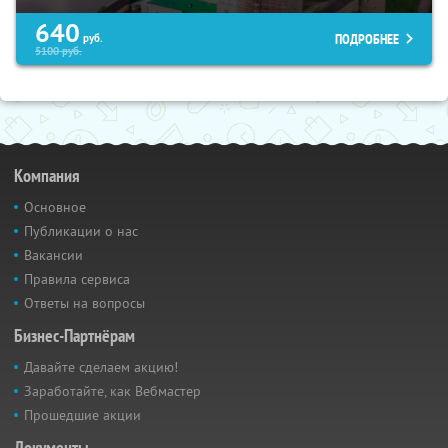
640
ПОДРОБНЕЕ
руб.
5100
руб.
Компания
Основное
Публикации о нас
Вакансии
Правила сервиса
Ответы на вопросы
Бизнес-Партнёрам
Давайте сделаем акцию!
Заработайте, как Вебмастер
Прошедшие акции
Документы