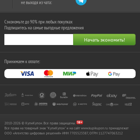
не выходя из чата:
Сэкономьте до 90% при любых покупках
Подпишитесь на самые выгодные предложения
Принимаем к оплате:
2010-2026 © КупиКупон. Все права защищены.
Все права на товарный знак "КупиКупон" и на сайт www.kupikupon.ru принадлежат
OOO «Агентство цифровых решений» ИНН 7705523387, ОГРН 1127747063212