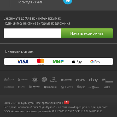
не выходя из чата:
Сэкономьте до 90% при любых покупках
Подпишитесь на самые выгодные предложения
Принимаем к оплате:
2010-2026 © КупиКупон. Все права защищены.
Все права на товарный знак "КупиКупон" и на сайт www.kupikupon.ru принадлежат
OOO «Агентство цифровых решений» ИНН 7705523387, ОГРН 1127747063212