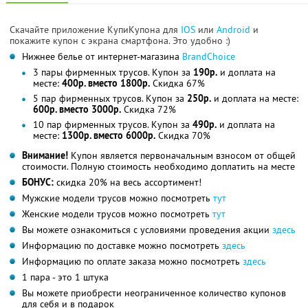
Скачайте приложение КупиКупона для
IOS
или
Android
и
покажите купон с экрана смартфона. Это удобно :)
Нижнее белье от интернет-магазина
BrandChoice
3 пары фирменных трусов. Купон за
190р.
и доплата на
месте:
400р. вместо 1800р.
Скидка 67%
5 пар фирменных трусов. Купон за
250р.
и доплата на месте:
600р. вместо 3000р.
Скидка 72%
10 пар фирменных трусов. Купон за
490р.
и доплата на
месте:
1300р. вместо 6000р.
Скидка 70%
Внимание!
Купон является первоначальным взносом от общей
стоимости. Полную стоимость необходимо доплатить на месте
БОНУС:
скидка 20% на весь ассортимент!
Мужские модели трусов можно посмотреть
тут
Женские модели трусов можно посмотреть
тут
Вы можете ознакомиться с условиями проведения акции
здесь
Информацию по доставке можно посмотреть
здесь
Информацию по оплате заказа можно посмотреть
здесь
1 пара - это 1 штука
Вы можете приобрести неограниченное количество купонов
для себя и в подарок