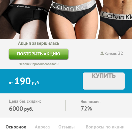
Акция завершилась
32
ПОВТОРИТЬ АКЦИЮ
Купили:
Человек проголосовало: 0
КУПИТЬ
190
от
руб.
Цена без скидки:
Экономия:
6000
72%
руб.
Основное
Адреса
Отзывы
Вопросы по акции