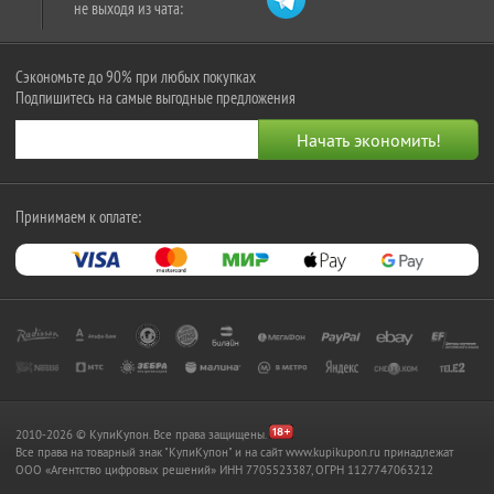
не выходя из чата:
Сэкономьте до 90% при любых покупках
Подпишитесь на самые выгодные предложения
Принимаем к оплате:
2010-2026 © КупиКупон. Все права защищены.
Все права на товарный знак "КупиКупон" и на сайт www.kupikupon.ru принадлежат
OOO «Агентство цифровых решений» ИНН 7705523387, ОГРН 1127747063212